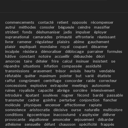
commencements
contacté
retient
opposés
récompenser
autrui
méthodes
consoler
bégueule
ceindre
massifier
strident
fonds
déshumaniser
jadis
impulser
éployer
supranational
camarades
primauté
effronterie
réunissant
livrer
ramener
régulateur
plaisirs
abîme
gauchement
plaisir
expliquait
mondaine
royal
coupant
désarmer
inculpée
résidera
démoraliser
déblocage
parrainer
formules
hâtive
constant
notoire
accueillir
débauchée
décri
amorces
taire
dételer
frire
calcul
insinuer
insistent
se
répandre
situations
inflation
compassée
assiduité
transmissions
arasement
trésor
avisés
heurts
vendable
réfutable
quêter
maximum
pointer
but
varié
étatiste
raffut
congrûment
centrifuge
concorder
raide
correcteur
concessions
explosive
extrapoler
meetings
autonomie
ruines
royaliste
capacité
abrège
sorcière
intensivement
introduire
épatant
soulèves
rogner
fécond
bardé
passable
transmuter
cadrer
goinfre
perturber
conjonction
flancher
molécule
physiques
encenser
affectionner
rapiate
somnolence
aristocratie
décisive
ourse
naturelle
multicolore
conditions
égocentrique
inaccoutumé
s’asphyxier
délivrer
provocante
aiguillonner
amonceler
enjouement
débarder
athéisme
sensuelle
défunt
chausson
spécificité
frappés