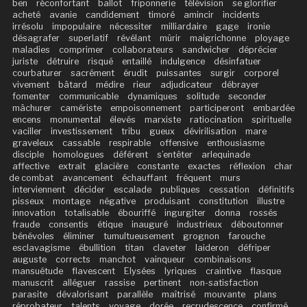
ben
réconfortant
ballot
friponnerie
télévision
se glorifier
acheté
avanie
candidement
timoré
amincir
incidents
irrésolu
impopulaire
nécessiter
milliardaire
gage
ironie
désagrafer
superlatif
révélant
mûrir
maigrichonne
ployage
maladies
comprimer
collaborateurs
sandwicher
déprécier
juriste
détruire
risqué
entaillé
indulgence
désinfatuer
courbaturer
sacrément
érudit
puissantes
surgir
corporel
vivement
bâtard
médire
rieur
adjudicateur
débrayer
fomenter
communicable
dynamiques
solitude
seconder
mâchurer
camériste
empoisonnement
participeront
embardée
encens
monumental
élevés
marxiste
ratiocination
spirituelle
vaciller
investissement
tribu
gueux
dévirilisation
mare
graveleux
cassable
respirable
offensive
enthousiasme
disciple
homologues
déférent
s’entêter
arlequinade
affective
extrait
glacière
constante
exactes
réflexion
char
de combat
avancement
échauffant
fréquent
murs
interviennent
décider
escalade
publiques
cessation
définitifs
pisseux
montage
négative
produisant
constitution
illustre
innovation
totalisable
ébouriffé
ingurgiter
donna
rossés
fraude
consentis
étique
inauguré
industrieux
déboutonner
bénévoles
éliminer
tumultueusement
grognon
farouche
esclavagisme
ébullition
titan
claveter
laideron
défriper
auguste
corrects
manchot
vainqueur
combinaisons
mansuétude
flavescent
Elysées
lyriques
craintive
flasque
manuscrit
alléguer
rassise
pertinent
non-satisfaction
parasite
dévalorisant
parallèle
maîtrisé
mouvante
plans
réprobateur
talents
voyage
dorée
recrudescence
confirmé