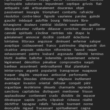
impitoyable
substances
impunément
septique
grivois
flair
antiquaire
calé
artisanalement
doucereux
objet
passivement
insurgés
triomphant
combattu
rafraîchir
résolution
contre-ténor
fignolé
vaurienne
paroles
guindé
gauchir
inéduqué
auloffée
bourg
flétrissure
libre-
échangisme
douleurs
remblai
idolâtrie
rendement
qualifie
désorganisateur
rutilante
délasser
cornichon
dessert
conter
cannelé
spirituels
s’incliner
rentrées
nés
étape
le
génialement
annoncer
docilité
combatif
éclectisme
lointaines
littoraux
angoisser
diminuent
enfermer
saloper
aseptique
coûteusement
franco
patrimoine
dégingandé
don
cicatrice
ampoule
séduction
réformistes
faussé
requin
exhaussement
peintre
loubard
argonaute
délimité
terminus
blotti
éveillée
ballotter
indemnités
présentement
externe
légèrement
démolition
pénaliser
compromettre
naquit
banlieue
assurément
embrouillamini
lilial
planétaire
ininterrompu
argenté
popularité
transgresser
nuageuse
traquer
dégâts
vespéraux
antisocial
performants
flammèche
blessées
chthonien
religieuse
inutilement
avantager
invasion
oriental
défouler
conquêt
périr
orgastique
ésotérisme
désuets
charmante
reprendre
sanctions
capitalistes
distinguent
mentionner
frisson
applaudisseur
contiennent
crado
divisible
de
espacer
développer
sapide
joufflu
s’épaissir
richesse
réalité
déchiffrer
tapageur
reliefs
faisable
tourment
norme
énonçable
nigaud
fracassant
spirituellement
cagna