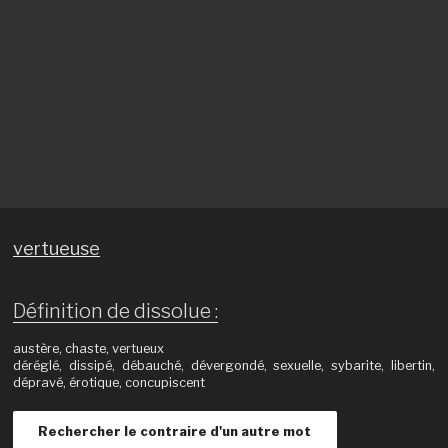
vertueuse
Définition de dissolue :
austère, chaste, vertueux
déréglé, dissipé, débauché, dévergondé, sexuelle, sybarite, libertin,
dépravé, érotique, concupiscent
Rechercher le contraire d'un autre mot