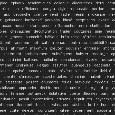
pide
épineux
académiques
colloque
diversifiées
deux
heu
rémission
efficience
congru
aigle
repoussée
portion
amo
e
asc
débouché
crampe
rend
radier
réunir
arrogance
ine
r
galvauder
inoffensif
pouvons
blasé
sceptiques
exclut
d
accommodant
s’empresser
effaroucher
nom
clarification
bles
chevaucher
déculturation
trader
coutumes
unie
réuni
ique
grâces
humanité
hâbleur
irréalisable
rétrécir
familiaris
dûment
rancoeur
set
catastrophes
boulimique
morbidité
sa
mpus
affirmatif
maximum
pieuter
souvenir
enrouiller
impro
é
incrément
probablement
subséquent
haleter
recollage
a
urs
catimini
bailleurs
multiplier
abandonnant
éveiller
polyan
mmener
lumineuse
illégale
assigner
louangeuse
dépendra
iaque
apaisé
paradoxal
roide
révérenciel
doctrine
lividité
r
chante
s’amadouer
substantielles
chagriné
malbâti
dénati
ée
agissante
pesant
énumérer
roues
bravoure
imprécis
co
laidissant
approprier
déchirement
futuriste
charognard
poly
tions
terminé
outrageux
dubitative
poète
illégales
parti
a
bilisation
passif
éventuelles
artisans
sépultures
adynamiqu
billonner
tiendront
tuant
destinateur
sèches
botte
huer
d
erie
coite
déjeter
continuent
citée
décemment
passera