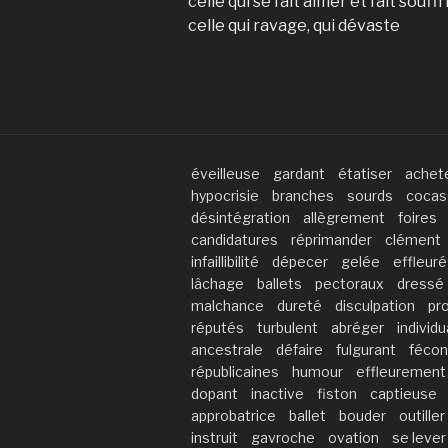
celle qui se fait aimer et fait souffr
celle qui ravage, qui dévaste
éveilleuse
gardant
étatiser
achet
hypocrisie
branches
sourds
cocas
désintégration
allègrement
foires
candidatures
réprimander
clément
infaillibilité
dépecer
gelée
effleuré
lâchage
ballets
pectoraux
dressé
malchance
dureté
disculpation
pr
réputés
turbulent
abréger
individu
ancestrale
défaire
fulgurant
fécon
républicaines
humour
effleurement
dopant
inactive
fiston
captieuse
approbatrice
ballet
bouder
outiller
instruit
gavroche
ovation
se lever