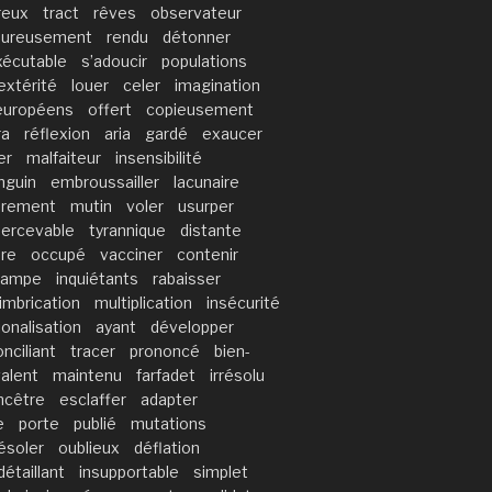
reux
tract
rêves
observateur
ureusement
rendu
détonner
xécutable
s’adoucir
populations
extérité
louer
celer
imagination
européens
offert
copieusement
ra
réflexion
aria
gardé
exaucer
er
malfaiteur
insensibilité
nguin
embroussailler
lacunaire
prement
mutin
voler
usurper
percevable
tyrannique
distante
dre
occupé
vacciner
contenir
rampe
inquiétants
rabaisser
imbrication
multiplication
insécurité
onalisation
ayant
développer
nciliant
tracer
prononcé
bien-
valent
maintenu
farfadet
irrésolu
ncêtre
esclaffer
adapter
e
porte
publié
mutations
ésoler
oublieux
déflation
détaillant
insupportable
simplet