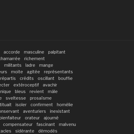
accorde
masculine
palpitant
chamarrée
richement
é
militants
ladre
mange
eurs
moite
agitée
représentants
répartis
crédits
oscillant
bouffie
ecter
extéroceptif
avachir
onique
bleus
revient
mâle
e
sveltesse
prosaïsme
ituait
isoler
confirment
homélie
onservant
aventuriers
inexistant
bienfaiteur
orateur
ajourné
compensateur
fascinant
malvenu
tacles
sidérante
démodés