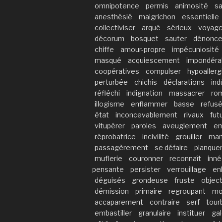
omnipotence
permis
animosité
sa
anesthésié
maigrichon
essentielle
collectiviser
arqué
sérieux
voyag
décorum
bosquet
sauter
dénonce
chiffe
amour-propre
impécuniosité
masqué
acquiescement
impondéra
coopératives
compulser
hypoallerg
perturbée
chichis
déclarations
in
réfléchi
indignation
massacrer
ro
illogisme
enflammer
basse
refus
état
inconcevablement
rivaux
fut
vitupérer
paroles
aveuglement
e
réprobatrice
incivilité
grouiller
man
passagèrement
se défaire
planque
muflerie
couronner
reconnaît
inn
pensante
persister
verrouillage
en
déguisés
grondeuse
fruste
objec
démission
primaire
regroupant
mo
accaparement
contraire
serf
tour
embastiller
granulaire
instituer
gal