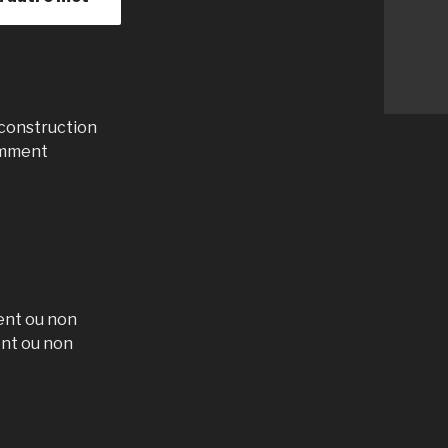
 construction
lemment
ent ou non
ent ou non