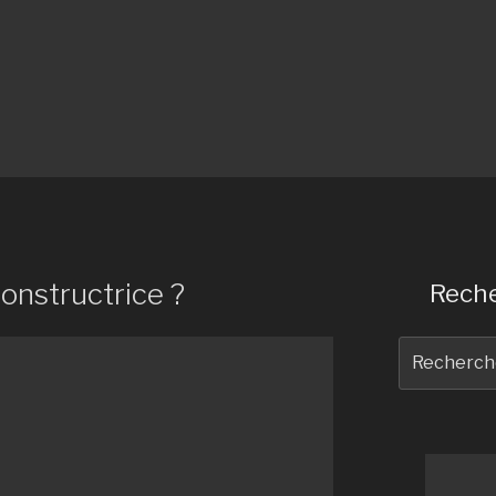
constructrice ?
Reche
Recherche
pour
: