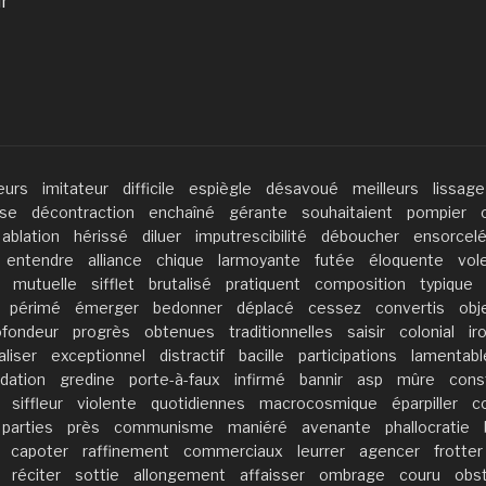
ir
eurs
imitateur
difficile
espiègle
désavoué
meilleurs
lissage
se
décontraction
enchaîné
gérante
souhaitaient
pompier
ablation
hérissé
diluer
imputrescibilité
déboucher
ensorcel
entendre
alliance
chique
larmoyante
futée
éloquente
vol
mutuelle
sifflet
brutalisé
pratiquent
composition
typique
périmé
émerger
bedonner
déplacé
cessez
convertis
obj
ofondeur
progrès
obtenues
traditionnelles
saisir
colonial
ir
aliser
exceptionnel
distractif
bacille
participations
lamentabl
dation
gredine
porte-à-faux
infirmé
bannir
asp
mûre
const
siffleur
violente
quotidiennes
macrocosmique
éparpiller
c
parties
près
communisme
maniéré
avenante
phallocratie
capoter
raffinement
commerciaux
leurrer
agencer
frotter
réciter
sottie
allongement
affaisser
ombrage
couru
obs