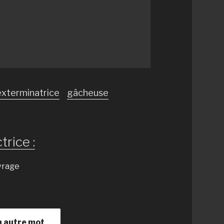
exterminatrice
gâcheuse
trice :
uvrage
n autre mot