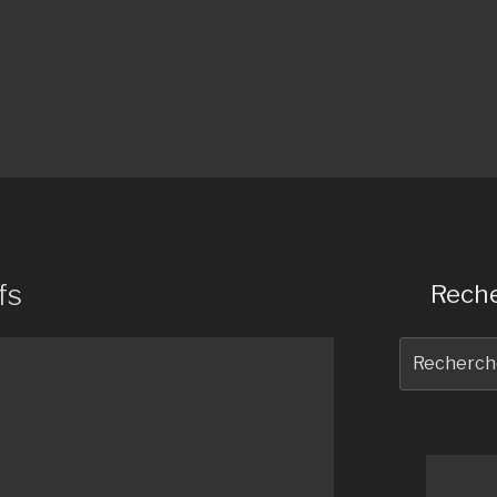
fs
Reche
Recherche
pour
: