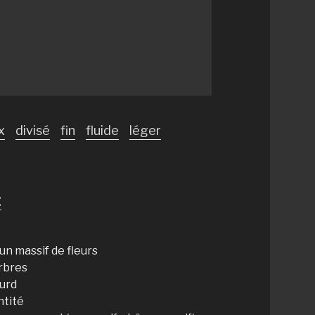
x
divisé
fin
fluide
léger
:
un massif de fleurs
rbres
ourd
ntité