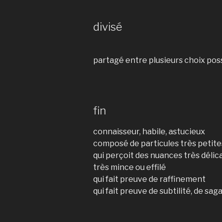
divisé
partagé entre plusieurs choix poss
fin
connaisseur, habile, astucieux
composé de particules très petite
qui perçoit des nuances très délic
très mince ou effilé
qui fait preuve de raffinement
qui fait preuve de subtilité, de sag