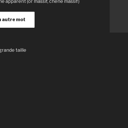
me apparent (or massif, chêne massif)
n autre mot
grande taille