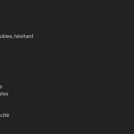
ibles, hésitant
s
ates
acité