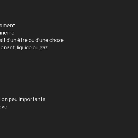
ilement
nnerre
it d'un être ou d'une chose
enant, liquide ou gaz
tion peu importante
rave