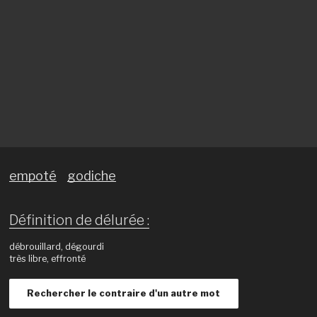
empoté
godiche
Définition de délurée :
débrouillard, dégourdi
très libre, effronté
Rechercher le contraire d'un autre mot