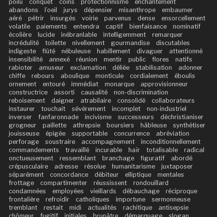
poilu
conquêt
coins
protectionnisme
enchantement
abandons
l’oeil
jurys
dépensier
misanthrope
embaumer
aéré
pétrir
insurgés
voirie
parvenus
dense
ensorcellement
volatile
paiements
entendra
captif
bienfaisance
nominatif
écolière
lucide
inébranlable
intelligemment
remarquer
incrédulité
toilette
nivellement
gourmandise
discutables
indigeste
flûté
nébuleuse
habillement
divaguer
attentionné
insensibilité
annexé
réunion
mentir
public
flores
natifs
rabioter
amuseur
exclamation
déliée
stabilisation
adonner
chiffe
rebours
aboulique
monticule
cordialement
éboulis
ornement
entouré
immédiat
monarque
approvisionneur
constructrice
assorti
causalité
non-discrimination
reboisement
daigner
atrabilaire
consolidé
collaborateurs
instaurer
touchait
sévèrement
incomplet
non-industriel
inverser
fanfaronnade
incivisme
successeurs
déchristianiser
grogneur
paillette
athrepsie
boursiers
hâbleuse
synthétiser
jouisseuse
épigée
supportable
concurrence
abréviation
perforage
soustraire
accompagnement
inconditionnellement
commandements
travaillé
incurable
haïr
totalisable
radical
onctueusement
ressemblant
branchage
figuratif
abordé
crépusculaire
adresse
résolue
humanitarisme
juxtaposer
séparément
concordance
débiteur
elliptique
mentales
frottage
compartimenter
réussissent
rondouillard
condamnées
employées
vieillards
débauchage
réciproque
frontalière
refroidir
catholiques
importune
sermonneuse
tremblant
restait
midi
actualités
rachitique
antisepsie
chômeur
fugitif
initiales
brunâtre
démarquage
slogan