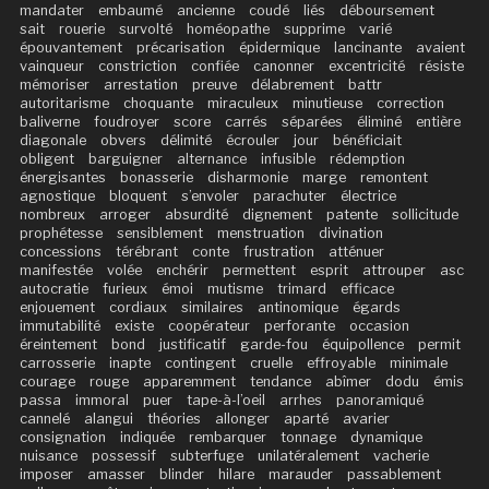
mandater
embaumé
ancienne
coudé
liés
déboursement
sait
rouerie
survolté
homéopathe
supprime
varié
épouvantement
précarisation
épidermique
lancinante
avaient
vainqueur
constriction
confiée
canonner
excentricité
résiste
mémoriser
arrestation
preuve
délabrement
battr
autoritarisme
choquante
miraculeux
minutieuse
correction
baliverne
foudroyer
score
carrés
séparées
éliminé
entière
diagonale
obvers
délimité
écrouler
jour
bénéficiait
obligent
barguigner
alternance
infusible
rédemption
énergisantes
bonasserie
disharmonie
marge
remontent
agnostique
bloquent
s’envoler
parachuter
électrice
nombreux
arroger
absurdité
dignement
patente
sollicitude
prophétesse
sensiblement
menstruation
divination
concessions
térébrant
conte
frustration
atténuer
manifestée
volée
enchérir
permettent
esprit
attrouper
asc
autocratie
furieux
émoi
mutisme
trimard
efficace
enjouement
cordiaux
similaires
antinomique
égards
immutabilité
existe
coopérateur
perforante
occasion
éreintement
bond
justificatif
garde-fou
équipollence
permit
carrosserie
inapte
contingent
cruelle
effroyable
minimale
courage
rouge
apparemment
tendance
abîmer
dodu
émis
passa
immoral
puer
tape-à-l’oeil
arrhes
panoramiqué
cannelé
alangui
théories
allonger
aparté
avarier
consignation
indiquée
rembarquer
tonnage
dynamique
nuisance
possessif
subterfuge
unilatéralement
vacherie
imposer
amasser
blinder
hilare
marauder
passablement