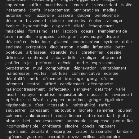
imposteur
suffire
meurtrissure
tendreté
transcendant
isolée
instantané
confit
inexactement
omnipraticien
médina
autorisé
viol
lazzarone
passera
dauber
bénéficier de
décorum
bravement
ridicule
enfermés
écolier
rallonger
évoluer
hypoesthésie
disgracié
dilaté
échappement
musicales
fortissimo
star
jacobin
coeurs
tremblement de
terre
ramollir
engagées
s’éloigner
savonnage
dépurer
désespérer
éclectique
glissent
compensateur
cyclone
drôle
sadisme
extirpation
élucubration
nouille
infumable
battr
poétique
arbrisseau
étranglé
nuls
chrétiennes
dessine
délicieuse
confirmant
substantielle
s’obliger
effarement
justifier
rejet
perforant
anémie
tourbe
expressions
perpétration
muni
compositeur
dépravation
véritablement
maladresses
voûtes
habituels
communicative
écartée
dénatalité
mettr
démentiel
bronzage
gang
séisme
bêtement
central
affûté
candidement
décompacter
malencontreusement
défectueux
s’ennuyer
détartrer
varié
meurt
reployer
maîtrisé
inquisitoriale
masculinité
revirement
opérateur
enfiévré
olympien
maritime
gringe
égalitaire
hégémonique
c’est
incassable
inaltérabilité
raffut
séquestrer
caressant
impitoyable
lâcheté
se méfier
opulent
colonnes
salutairement
réquisitionner
interdépendant
jouter
aboutir
blet
acquiescement
sommable
souplesse
pantoufles
incompréhensible
chrétienté
sincère
concis
reposent
impertinent
détaillant
régurgiter
crispé
laisser-aller
lambiner
ingénues
guerriers
encroûté
devez
veilleur
allocutaire