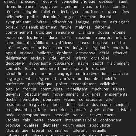
directif
précision
recueillie
conseiller juridique
obsessif
sujet
dramatiquement
aggraver
signifiant
vieux
offerts
concilier
réouvrir
inégale
toiletter
décharger
souffrance
parer
nées
pêle-mêle
petite
bien-aimé
argent
réclusion
livrent
sympathisant
libérés
indiscrétion
fatigue
réduire
astringent
odieux
vraisemblablement
future
maigres
déformé
conformément
utopique
rémunérer
craindre
doyen
étonné
poltronne
légitime
indurer
exiler
racornir
transport
mentale
championnat
vétillard
mystérieuse
cases
harassé
courbe
naïf
croyance
arrivée
ouvriers
inégaux
légitimité
courbatu
appui
audace
ballotter
épointer
orthodoxe
défilé
réservé
désintégrer
esclave
vide
envol
insister
divisibilité
désobliger
sybaritisme
cagnarder
navré
captif
fraîchement
conforté
loisirs
incohérent
inné
garanti
déchoir
cénobitique
der
ponant
engagé
contre-révolution
fascicule
engorgement
allègrement
abréviation
humble
toxicité
renfermée
paradisiaque
prêter
reconstituant
velléitaire
babiller
froncer
communiste
inintelligent
mâchurer
gaieté
devenus
obscurément
moyennement
auxiliaires
empilements
dèche
homophile
poursuivi
vilenie
somptuosité
aller
résistance
tergiverser
local
définissable
duveteuse
conjoint
croupissant
profane
seconder
repassé
gavé
abîme
triviale
axée
correspondances
accablé
saurait
renversement
utopies
fais
verte
concert
intransmissibilité
confondant
prodige
qualités
dégrafer
volumineuse
absolutiste
idiopathique
latéral
sommaires
tolérant
resquillé
nettoiement
télescopage
rouges
agglomérer
blagueur