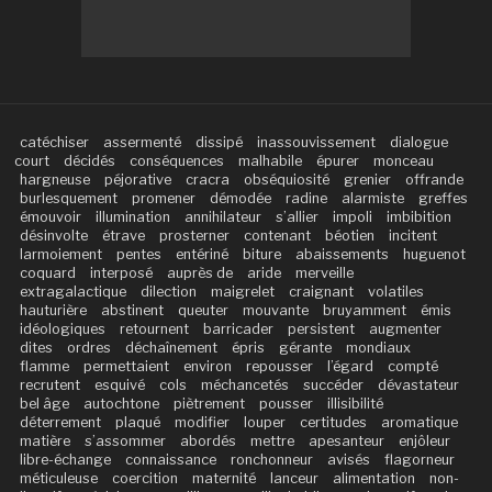
catéchiser
assermenté
dissipé
inassouvissement
dialogue
court
décidés
conséquences
malhabile
épurer
monceau
hargneuse
péjorative
cracra
obséquiosité
grenier
offrande
burlesquement
promener
démodée
radine
alarmiste
greffes
émouvoir
illumination
annihilateur
s’allier
impoli
imbibition
désinvolte
étrave
prosterner
contenant
béotien
incitent
larmoiement
pentes
entériné
biture
abaissements
huguenot
coquard
interposé
auprès de
aride
merveille
extragalactique
dilection
maigrelet
craignant
volatiles
hauturière
abstinent
queuter
mouvante
bruyamment
émis
idéologiques
retournent
barricader
persistent
augmenter
dites
ordres
déchaînement
épris
gérante
mondiaux
flamme
permettaient
environ
repousser
l’égard
compté
recrutent
esquivé
cols
méchancetés
succéder
dévastateur
bel âge
autochtone
piètrement
pousser
illisibilité
déterrement
plaqué
modifier
louper
certitudes
aromatique
matière
s’assommer
abordés
mettre
apesanteur
enjôleur
libre-échange
connaissance
ronchonneur
avisés
flagorneur
méticuleuse
coercition
maternité
lanceur
alimentation
non-