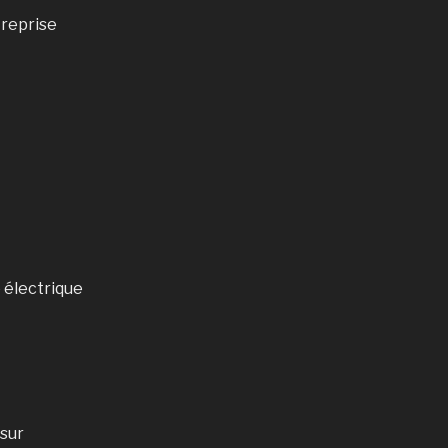
treprise
e électrique
 sur