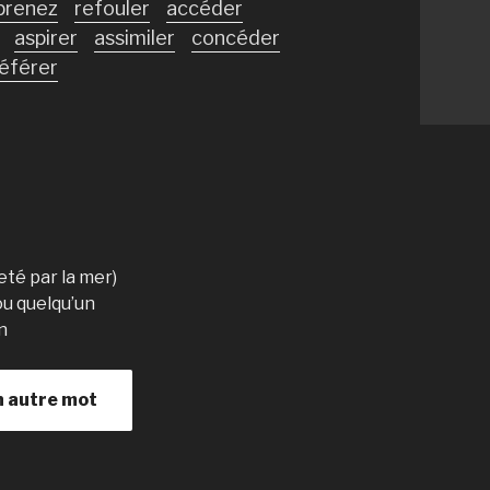
prenez
refouler
accéder
aspirer
assimiler
concéder
éférer
té par la mer)
ou quelqu’un
n
n autre mot