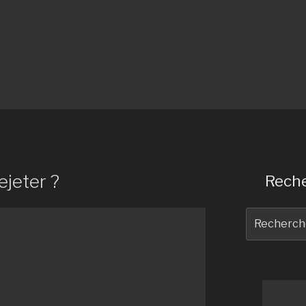
ejeter ?
Reche
Recherche
pour
: