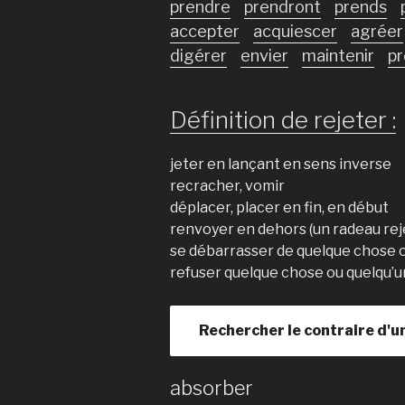
prendre
prendront
prends
accepter
acquiescer
agréer
digérer
envier
maintenir
pr
Définition de rejeter :
jeter en lançant en sens inverse
recracher, vomir
déplacer, placer en fin, en début
renvoyer en dehors (un radeau reje
se débarrasser de quelque chose 
refuser quelque chose ou quelqu’u
Rechercher le contraire d'u
absorber