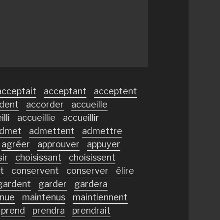
acceptait
acceptant
acceptent
dent
accorder
accueille
lli
accueillie
accueillir
dmet
admettent
admettre
agréer
approuver
appuyer
sir
choisissant
choisissent
t
conservent
conserver
élire
gardent
garder
gardera
nue
maintenus
maintiennent
prend
prendra
prendrait