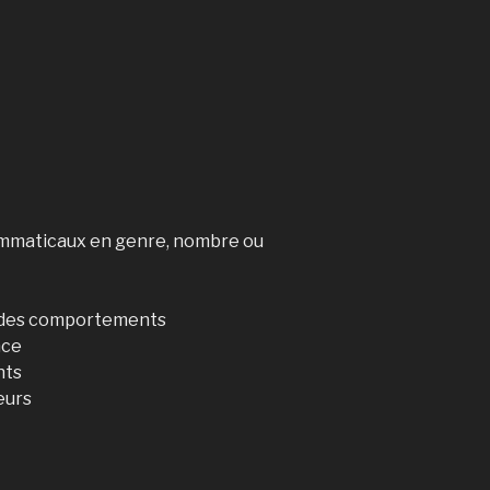
ammaticaux en genre, nombre ou
, des comportements
nce
nts
eurs