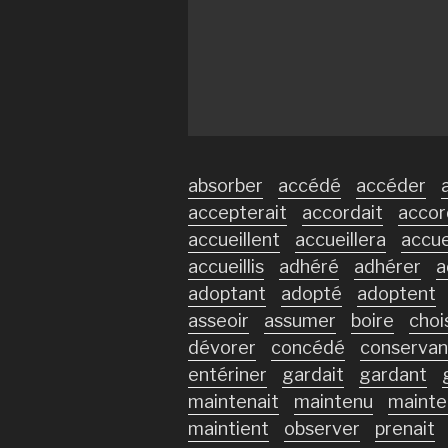
absorber
accédé
accéder
accepterait
accordait
accor
accueillent
accueillera
accuei
accueillis
adhéré
adhérer
a
adoptant
adopté
adoptent
asseoir
assumer
boire
choi
dévorer
concédé
conservan
entériner
gardait
gardant
maintenait
maintenu
mainte
maintient
observer
prenait