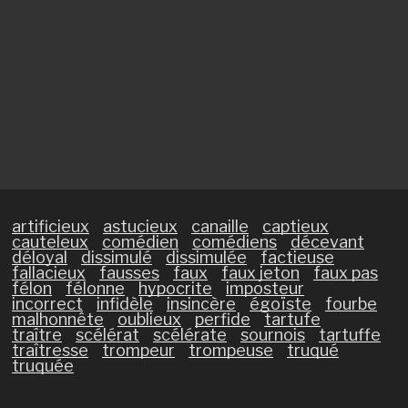
artificieux
astucieux
canaille
captieux
cauteleux
comédien
comédiens
décevant
déloyal
dissimulé
dissimulée
factieuse
fallacieux
fausses
faux
faux jeton
faux pas
félon
félonne
hypocrite
imposteur
incorrect
infidèle
insincère
égoïste
fourbe
malhonnête
oublieux
perfide
tartufe
traître
scélérat
scélérate
sournois
tartuffe
traîtresse
trompeur
trompeuse
truqué
truquée