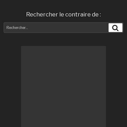
Rechercher le contraire de :
Recherche
Rec
pour
: