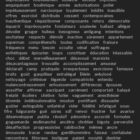
enquiquinant
boulimique
armée
autorisations
poiler
impétueusement
narcissique
loyalement
inédite
inaudible
offres
exorcisé
distribués
cessent
contemporaines
inauthentique
réquisitionner
composante
retors
démocratie
équarrir
imprévoyante
fondateurs
soulevée
ballast
alléger
dévoiler
gruger
huileux
besogneux
antigang
intentions
excitateur
respects
démolir
inaction
sûrement
appartement
superman
compréhensifs
toutes
codification
fraisure
fréquence
menu
besoin
occulte
vénal
suffrages
esthétiques
épicurien
loups
constituer
éducation
inlassable
choc
débet
merveilleusement
désavoué
marxiste
désavantageuse
trouvaille
accomplissement
amuseur
déclarait
camp
pratiquée
irrespectueux
exorcisme
fameuse
bruits
goût
gaspilleur
extralégal
Bénin
ankylosé
nettoyage
crétiniser
légende
compatriote
entendu
malencontreusement
enfouissement
différences
épouses
assoiffer
affirmer
sacripant
carrément
comportait
balayé
frelaté
écoliers
chétive
futée
vaguement
anesthésier
étonnés
indéboulonnable
mouton
pontifiant
dissuader
goûter
extinguible
unilatéral
vider
fidélité
infatigué
sous-
fifre
fulgurante
gué
sûres
sdf
renvoi
frustrer
fuir
avarice
désenvelopper
publia
révulsif
pénombre
accordé
formules
goguenarde
endimanché
ancêtre
chrétien
bigots
perversité
désaffection
progressistes
rabibocher
mêmes
ancre
émoussée
tracer
rendue
gentilhommière
faiseur
confabuler
rencontrera
littoraux
instiguer
paient
nocuité
destrier