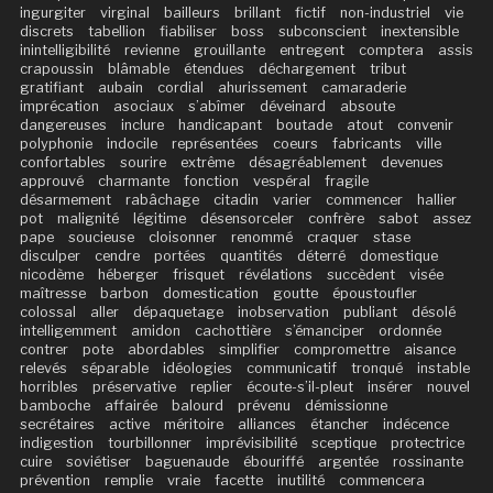
ingurgiter
virginal
bailleurs
brillant
fictif
non-industriel
vie
discrets
tabellion
fiabiliser
boss
subconscient
inextensible
inintelligibilité
revienne
grouillante
entregent
comptera
assis
crapoussin
blâmable
étendues
déchargement
tribut
gratifiant
aubain
cordial
ahurissement
camaraderie
imprécation
asociaux
s’abîmer
déveinard
absoute
dangereuses
inclure
handicapant
boutade
atout
convenir
polyphonie
indocile
représentées
coeurs
fabricants
ville
confortables
sourire
extrême
désagréablement
devenues
approuvé
charmante
fonction
vespéral
fragile
désarmement
rabâchage
citadin
varier
commencer
hallier
pot
malignité
légitime
désensorceler
confrère
sabot
assez
pape
soucieuse
cloisonner
renommé
craquer
stase
disculper
cendre
portées
quantités
déterré
domestique
nicodème
héberger
frisquet
révélations
succèdent
visée
maîtresse
barbon
domestication
goutte
époustoufler
colossal
aller
dépaquetage
inobservation
publiant
désolé
intelligemment
amidon
cachottière
s’émanciper
ordonnée
contrer
pote
abordables
simplifier
compromettre
aisance
relevés
séparable
idéologies
communicatif
tronqué
instable
horribles
préservative
replier
écoute-s’il-pleut
insérer
nouvel
bamboche
affairée
balourd
prévenu
démissionne
secrétaires
active
méritoire
alliances
étancher
indécence
indigestion
tourbillonner
imprévisibilité
sceptique
protectrice
cuire
soviétiser
baguenaude
ébouriffé
argentée
rossinante
prévention
remplie
vraie
facette
inutilité
commencera