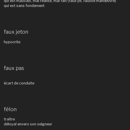
qui est mauvais, mal réalisé, mal fait (faux pli, fausse manœuvre)
qui est sans fondement
faux jeton
hypocrite
faux pas
écart de conduite
félon
traître
déloyal envers son seigneur