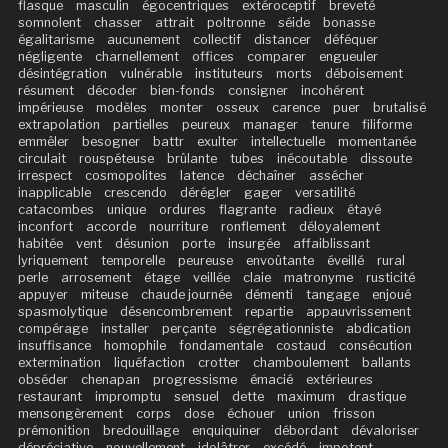
flasque
masculin
égocentriques
extéroceptif
breveté
somnolent
chasser
attrait
poltronne
séide
bonasse
égalitarisme
aucunement
collectif
distancer
déféquer
négligente
charnellement
offices
comparer
engueuler
désintégration
vulnérable
instituteurs
morts
déboisement
résument
décoder
bien-fonds
consigner
incohérent
impérieuse
modèles
monter
osseux
carence
puer
brutalisé
extrapolation
partielles
peureux
manager
tenure
filiforme
emmêler
besogner
battr
exulter
intellectuelle
momentanée
circulait
rouspéteuse
brûlante
tubes
inécoutable
dissoute
irrespect
cosmopolites
latence
déchaîner
assécher
inapplicable
crescendo
dérégler
gager
versatilité
catacombes
unique
ordures
flagrante
radieux
étayé
inconfort
accorde
nourriture
ronflement
déloyalement
habitée
vent
désunion
porte
insurgée
affaiblissant
lyriquement
temporelle
peureuse
envoûtante
éveillé
rural
perle
arrosement
étage
veillée
claie
matronyme
rusticité
appuyer
miteuse
chaude journée
démenti
tangage
enjoué
spasmolytique
désencombrement
repartie
appauvrissement
compérage
installer
perçante
ségrégationniste
abdication
insuffisance
homophile
fondamentale
costaud
consécution
extermination
liquéfaction
crotter
chamboulement
ballants
obséder
chenapan
progressisme
émacié
extérieures
restaurant
impromptu
sensuel
dette
maximum
drastique
mensongèrement
corps
dose
échouer
union
frisson
prémonition
bredouillage
enquiquiner
débordant
dévaloriser
dépréciative
nouvellement
idolâtrer
excédé
impotent