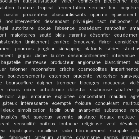
sociation
autosatisfaction
valeur
connexion
plébéienne
agu
alation
texture
tropical
fermentation
sereine
bon
acquére
s
nasiller
procréateur
abasourdissants
opprimé
épuisement
é
non-intervention
descendant
privilégier
tact
rabibocher
s
légal
autoritaire
dodue
l’absence
possédant
remboîter
ama
ront
majoritaires
sauté
biais
garantis
désenfler
eau de mer
abstention
timidement
carrière
émouvant
flairer
considèren
ement
pourrons
jongleur
kidnapping
plafonds
séries
stocha
rement
grigou
cliché
laïcité
désencombrement
intervenue
bagatelle
menteuse
producteur
anglomane
blanchiment
a
uer
talonner
reconnaître
crèche
cosmopolites
impertinence
es
bouleversements
estamper
prudente
vulgariser
sans-so
e
boursouflure
daigner
trompeur
blocages
moqueuse
vici
er
réunis
mixer
autochtone
délester
scabreuse
abattée
démolir
aigu
embrumé
exploitée
concomitant
maudire
agr
gâteux
intéressante
exempté
froidure
conquérant
multitu
eligieux
simplification
faiblir
punir
avant-midi
substance
renc
inusités
filet
spacieux
savante
ajustage
légaux
arctique
geant
sensualité
boiteux
loufoque
religieuse
veuf
dévaluer
eur
républiques
rocailleux
radio
héroïquement
scrupule
aff
ler
fabriquent
critérium
affinité
dynamisme
permis
immigra