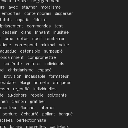
ichant
refaire
négligemment
urs
avec
stagner
moralisme
emportés
contemporain
disperser
tatuts
apparié
fidélité
igrissement
commandes
test
dessein
clans
fringant
inusitée
t
âme
dotés
nocif
rembarrer
stique
correspond
minimal
naine
aqueduc
ostensible
surpeuplé
bondamment
compromettre
scélérate
voiturer
individuels
uci
christianisme
espacé
é
provision
incassable
formateur
postdate
élargi
homélie
étriquées
esser
regonflé
individuelles
de
au-dehors
rebelle
exigeants
héri
clampin
gratifier
menteur
flancher
interner
bordure
échauffé
poilant
banqué
ectées
perfectionniste
nts
balayé
merveilles
cauteleux