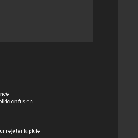
ancé
olide en fusion
r rejeter la pluie