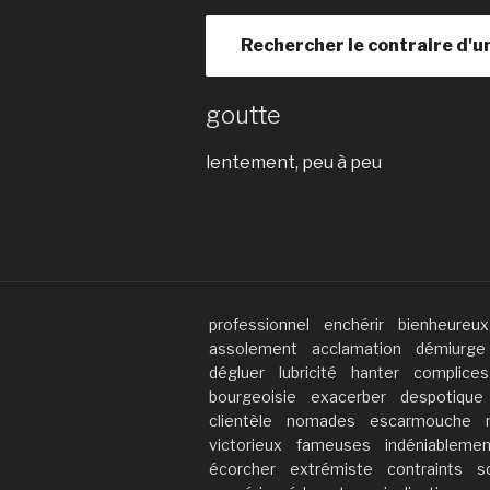
Rechercher le contraire d'u
goutte
lentement, peu à peu
professionnel
enchérir
bienheureux
assolement
acclamation
démiurge
dégluer
lubricité
hanter
complices
bourgeoisie
exacerber
despotique
clientèle
nomades
escarmouche
victorieux
fameuses
indéniablemen
écorcher
extrémiste
contraints
s