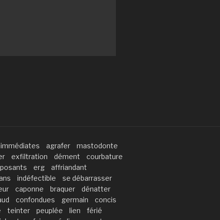
immédiates
agrafer
mastodonte
er
exfiltration
dément
courbature
posants
erg
affriandant
ans
indéfectible
se débarrasser
eur
caponne
braquer
dénatter
aud
confondues
germain
concis
é
teinter
peuplée
lien
férié