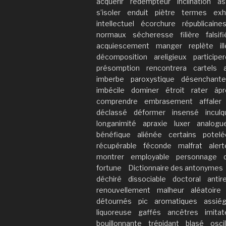
acquérir
rédempteur
inclination
as
s’isoler
enduit
piètre
termes
exh
intellectuel
écorchure
républicaine
normaux
sécheresse
filière
falsifi
acquiescement
manger
replète
il
décomposition
areligieux
participe
présomption
rencontrera
cartels
imberbe
paroxystique
désenchant
imbécile
dominer
étroit
rater
âp
comprendre
embrasement
affaler
déclassé
déformer
insensé
inculq
longanimité
apraxie
luxer
analogu
bénéfique
aliénée
certains
potelé
récupérable
féconde
malfrat
alert
montrer
employable
personnage
fortune
Dictionnaire des antonymes
déchiré
dissociable
doctoral
antir
renouvellement
malheur
aléatoire
détournés
pic
aromatiques
assié
liquoreuse
gaffés
ancêtres
imitat
bouillonnante
trépidant
blasé
oscil