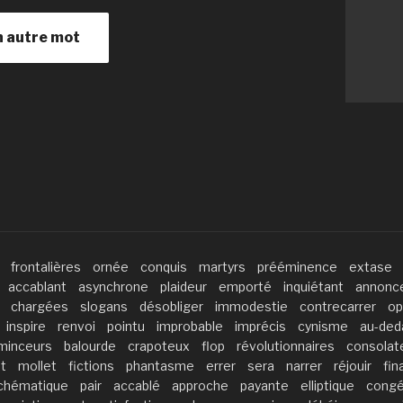
n autre mot
frontalières
ornée
conquis
martyrs
prééminence
extase
accablant
asynchrone
plaideur
emporté
inquiétant
annonc
chargées
slogans
désobliger
immodestie
contrecarrer
op
inspire
renvoi
pointu
improbable
imprécis
cynisme
au-ded
minceurs
balourde
crapoteux
flop
révolutionnaires
consolat
t
mollet
fictions
phantasme
errer
sera
narrer
réjouir
fin
chématique
pair
accablé
approche
payante
elliptique
cong