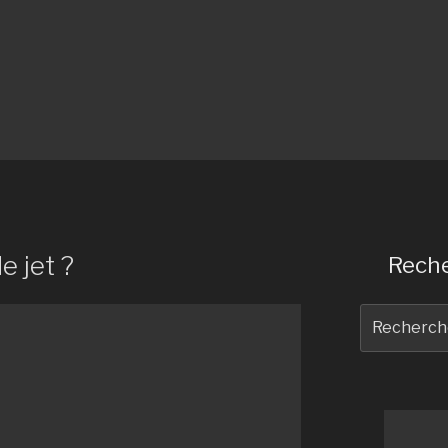
e jet ?
Reche
Recherche
pour
: