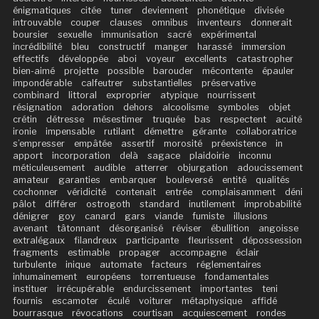
énigmatiques
citée
tuner
deviennent
phonétique
divisée
introuvable
couper
clauses
omnibus
inventeurs
donnerait
boursier
sexuelle
immunisation
sacré
expérimental
incrédibilité
bleu
constructif
manger
harassé
immersion
effectifs
développée
aboi
voyeur
excellents
catastropher
bien-aimé
projette
possible
barouder
mécontente
épauler
impondérable
calfeutrer
substantielles
préservative
combinard
littoral
exproprier
atypique
nourrissent
résignation
adoration
dehors
alcoolisme
symboles
objet
crétin
détresse
mésestimer
truquée
bas
respectent
acuité
ironie
impensable
rutilant
démettre
gérante
collaboratrice
s’empresser
empâtée
assertif
morosité
préexistence
in
apport
incorporation
delà
sagace
plaidoirie
inconnu
méticuleusement
audible
atterrer
objurgation
adoucissement
amateur
garanties
embarquer
bouleversé
entité
qualités
cochonner
véridicité
contenait
entrée
complaisamment
déni
pâlot
différer
ostrogoth
standard
inutilement
improbabilité
dénigrer
goy
canard
gars
viande
fumiste
illusions
avenant
tâtonnant
désorganisé
réviser
ébullition
angoisse
extralégaux
filandreux
participante
fleurissent
dépossession
fragments
estimable
propager
accompagne
éclair
turbulente
inique
automate
facteurs
réglementaires
inhumainement
européens
torrentueuse
fondamentales
instituer
irrécupérable
endurcissement
importantes
teni
fournis
escamoter
éculé
voiturer
métaphysique
affidé
bourrasque
révocations
courtisan
acquiescement
rondes