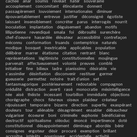
cachée
anar
soumis
révélait
hâter
souveraine
accouplement
concomitant
étincelante
donnent
passagèrement
louvoiement
internationales
diminuer
épouvantablement
entrevue
justifier
déconsigné
égotiste
laissant
insensiblement
concréter
parus
interrogés
nourrit
inoculation
implantation
déguisement
abandon
motifs
lilliputienne
revendiqué
smala
foi
débrouillé
surenchère
chef-d’oeuvre
hasardée
élévateur
accessibilité
contrefaçon
méconnu
conformation
truands
contemptrice
naturels
modique
bosquet
inextricable
applicables
population
délibérer
marrer
étatisme
citation
rentrant
blanc
représentations
légitimiste
constitutionnelles
moujingue
parvenait
affectueusement
volonté
preuves
comblé
initialiser
fine
bilieux
ladre
pianissimo
désirable
vie
s’assimiler
désinflation
disconvenir
restituer
germer
gueuserie
permettez
notoire
trait d’union
set
fantasmagorique
postérieurement
redoutable
compagnon
crédulité
distraction
averti
rasé
monocratie
mésintelligence
née
aisé
théiste
incessant
tourbillon
immédiate
objections
chorégraphe
chocs
fiévreux
oiseux
plaideur
créateur
réjouissant
temporaire
bizarre
direction
superflu
exaspérant
douleurs
tour
aliénable
désagrément
ensabler
débaucheur
vulgariser
écoeurer
boni
criminelle
euphonie
bénéficiaires
destructif
spiritualisme
oléoduc
énoncé
impertinence
doté
constitutionnel
désappointement
déminage
abordés
bénir
consignes
ergoteur
désir
procuré
exemption
brillant
accroître
intérêts
nourrisseur
accidentelle
activité