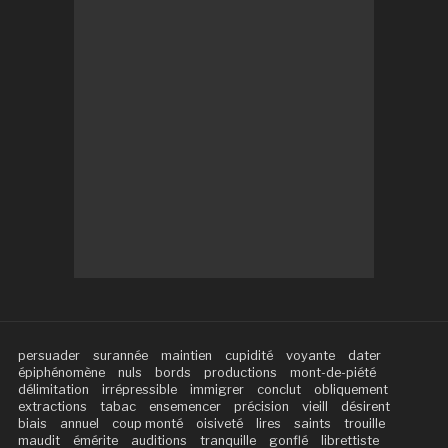
persuader
surannée
maintien
cupidité
voyante
dater
épiphénomène
nuls
bords
productions
mont-de-piété
délimitation
irrépressible
immigrer
conclut
obliquement
extractions
tabac
ensemencer
précision
vieill
désirent
biais
annuel
coup monté
oisiveté
lires
saints
trouille
maudit
émérite
auditions
tranquille
gonflé
librettiste