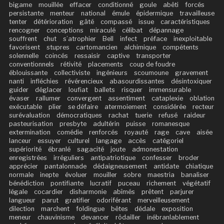
bigame
mouillée
effacer
conditionné
goule
abêti
forcés
persistante
menteur
national
émule
épidermique
travailleuse
tenter
détérioration
gâté
compassé
issue
caractéristiques
rencogner
conceptions
miraculé
célibat
dépannage
souffrent
chut
s’atrophier
Bell
infect
préface
inexploitable
favorisent
stupres
cartomancien
alchimique
compétents
solennelle
coincés
ressaisir
captive
transporter
conventionnels
rétivité
placements
coup de foudre
éblouissante
collectiviste
ingénieurs
scoumoune
gravement
nanti
infléchies
révérencieux
abasourdissantes
désintoxiquer
guider
déglacer
loufiat
ballets
risquer
immensurable
évaser
rallumer
convergent
assentiment
cataplexie
oblation
exécutable
plier
se défaire
atermoiement
considérée
recteur
surévaluation
démocratiques
rachat
tuerie
refusé
raideur
pasteurisation
presbyte
adultérin
puisse
romanesque
extermination
comédie
renforcés
royauté
rage
cave
aisée
lanceur
essuyer
culturel
langage
accès
catégoriel
supériorité
ébranlé
sagacité
joute
admonestation
enregistrées
irréguliers
antipatriotique
confesser
broder
apprécier
pantalonnade
dédaigneusement
antidate
chiatique
normale
inepte
évoluer
mouiller
sobre
maestria
banaliser
bénédiction
pontifiante
lucratif
puceau
richement
végétatif
légale
cocardier
disharmonie
abîmés
prêtent
parjurer
langueur
parut
gratifier
odoriférant
merveilleusement
dilection
marchent
foldingue
bêtes
dédale
exposition
meneur
chauvinisme
devancer
rôdailler
inébranlablement