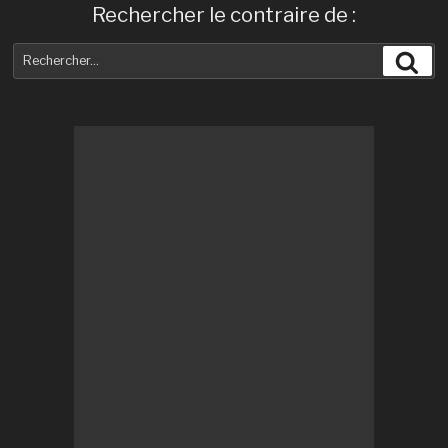
Rechercher le contraire de :
Recherche
Rec
pour
: