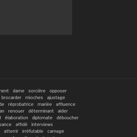
ment
dame
sorcière
opposer
brocarder
mioches
ajustage
de
réprobatrice
mariée
affluence
lan
renouer
déterminant
aider
l
élaboration
diplomate
déboucher
isance
affidé
interviews
atterrir
irréfutable
carnage