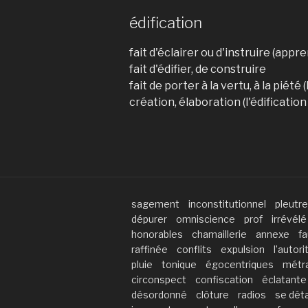
édification
fait d'éclairer ou d'instruire (appre
fait d'édifier, de construire
fait de porter à la vertu, à la piété 
création, élaboration (l'édificatio
sagement
inconstitutionnel
pleutre
dépurer
omniscience
prof
irrévélé
honorables
chamaillerie
annexe
fa
raffinée
conflits
expulsion
l’autori
pluie
tonique
égocentriques
métr
circonspect
confiscation
éclatante
désordonné
clôture
radios
se dét