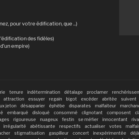
nez, pour votre édification, que ...)
(l'édification des fidèles)
n d'un empire)
rie
tenure
indétermination
détalage
proclamer
renchérisse
attraction
essuyer
regain
bigot
excéder
abritée
suivent
ux jeton
désapparier
éphèbe
disparates
malfaiteur
marchan
té
embarqué
disloqué
consommé
clignotant
composent
c
ages
rigoureuse
nuageux
festin
se méfier
innocentant
riva
irrégularité
abêtissante
respectifs
actualiser
votes
malfa
acher
stigmatisation
gaspilleur
concert
inexpérimentée
déjà