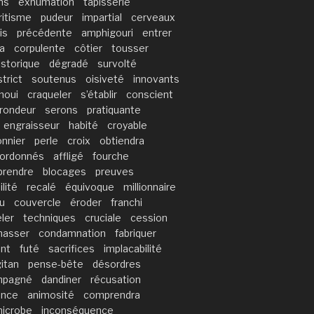
ns
exhumation
tapisserie
ritisme
pudeur
impartial
cerveaux
is
précédente
amphigouri
entrer
a
corpulente
côtier
tousser
istorique
dégradé
survolté
strict
soutenus
oisiveté
innovants
noui
craqueler
s’établir
conscient
frondeur
serons
pratiquante
engraisseur
habité
croyable
onnier
perle
croix
obtiendra
ordonnés
affligé
fourche
rendre
blocages
preuves
lité
recalé
équivoque
millionnaire
u
couvercle
éroder
franchi
ler
techniques
cruciale
cession
nasser
condamnation
fabriquer
nt
futé
sacrifices
implacabilité
itan
pense-bête
désordres
mpagné
dandiner
récusation
ance
animosité
comprendra
icrobe
inconséquence