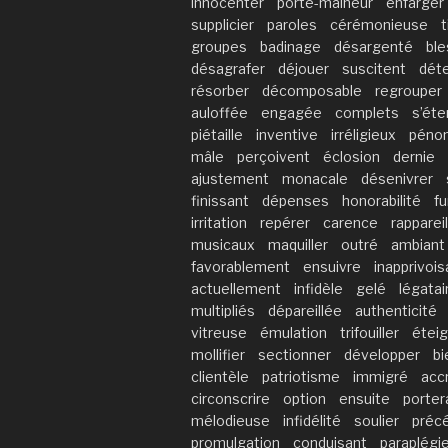
innocenter
porte-malheur
enfarger
supplicier
paroles
cérémonieuse
t
groupes
badinage
désargenté
bl
désagrafer
déjouer
suscitent
dét
résorber
décomposable
regrouper
auloffée
engagée
complets
s’éte
piétaille
inventive
irréligieux
péno
mâle
perçoivent
éclosion
dernie
ajustement
monacale
désenivrer
finissant
dépenses
honorabilité
fu
irritation
repérer
carence
rappareil
musicaux
maquiller
outré
ambiant
favorablement
ensuivre
inapprivois
actuellement
infidèle
gelé
légatai
multipliés
dépareillée
authenticité
vitreuse
émulation
trifouiller
éteig
mollifier
sectionner
développer
bi
clientèle
patriotisme
immigré
acc
circonscrire
option
ensuite
porter
mélodieuse
infidélité
soulier
préc
promulgation
conduisant
paraplégi