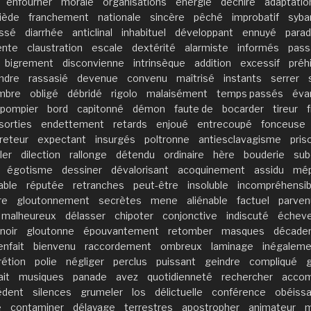
enfourner
morale
organisations
énergie
déchiré
adaptatio
iède
franchement
nationale
sincère
pêché
improbatif
syba
essé
diarrhée
anticlinal
inhabituel
développant
ennuyé
parad
ente
claustration
escale
dextérité
alarmiste
informés
pass
bigrement
disconvienne
intrinsèque
addition
excessif
préh
ndre
rassasié
devenue
convenu
maîtrisé
instants
serrer
mbre
obligé
débridé
rigolo
malaisément
temps passés
éva
pompier
bord
capitonné
démon
faute de
bocarder
tireur
sorties
endettement
retards
enjoué
entrecoupé
fonceuse
reteur
expectant
insurgés
poltronne
antiesclavagisme
pris
ler
dilection
rallonge
détendu
ordinaire
hère
bouderie
sub
égotisme
dessiner
dévalorisant
acoquinement
assidu
mép
able
réputée
retranches
peut-être
insoluble
incompréhensibi
re
gloutonnement
secrètes
mene
aliénable
factuel
parven
malheureux
délasser
chipoter
conjonctive
indiscuté
écheve
noir
gloutonne
épouvantement
retomber
masques
décade
enfait
bienvenu
raccordement
ombreux
laminage
inégaleme
rétion
polie
négliger
perclus
puissant
geindre
compliqué
g
ait
musiques
panade
avez
quotidienneté
rechercher
acco
édent
silences
grumeler
los
délictuelle
conférence
obéiss
e
contaminer
délayage
terrestres
apostropher
animateur
m