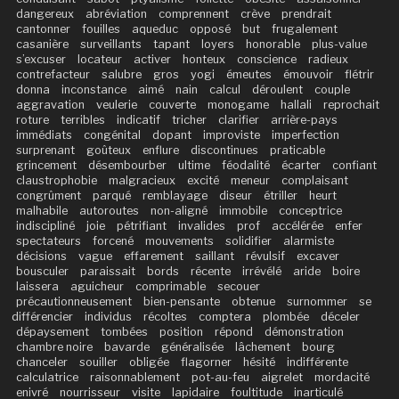
dangereux
abréviation
comprennent
crève
prendrait
cantonner
fouilles
aqueduc
opposé
but
frugalement
casanière
surveillants
tapant
loyers
honorable
plus-value
s’excuser
locateur
activer
honteux
conscience
radieux
contrefacteur
salubre
gros
yogi
émeutes
émouvoir
flétrir
donna
inconstance
aimé
nain
calcul
déroulent
couple
aggravation
veulerie
couverte
monogame
hallali
reprochait
roture
terribles
indicatif
tricher
clarifier
arrière-pays
immédiats
congénital
dopant
improviste
imperfection
surprenant
goûteux
enflure
discontinues
praticable
grincement
désembourber
ultime
féodalité
écarter
confiant
claustrophobie
malgracieux
excité
meneur
complaisant
congrûment
parqué
remblayage
diseur
étriller
heurt
malhabile
autoroutes
non-aligné
immobile
conceptrice
indiscipliné
joie
pétrifiant
invalides
prof
accélérée
enfer
spectateurs
forcené
mouvements
solidifier
alarmiste
décisions
vague
effarement
saillant
révulsif
excaver
bousculer
paraissait
bords
récente
irrévélé
aride
boire
laissera
aguicheur
comprimable
secouer
précautionneusement
bien-pensante
obtenue
surnommer
se
différencier
individus
récoltes
comptera
plombée
déceler
dépaysement
tombées
position
répond
démonstration
chambre noire
bavarde
généralisée
lâchement
bourg
chanceler
souiller
obligée
flagorner
hésité
indifférente
calculatrice
raisonnablement
pot-au-feu
aigrelet
mordacité
enivré
nourrisseur
visite
lapidaire
foultitude
inarticulé