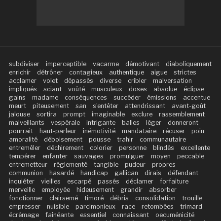
subdiviser
imperceptible
vacarme
démotivant
diaboliquement
enrichir
détrôner
contagieux
authentique
aigue
strictes
acclamer
volet
dépassés
diverse
cribler
malversation
impliqués
sciant
voûté
musculeux
doses
absolue
éclipse
gains
madame
conséquences
succéder
émissions
accentue
meurt
piteusement
san
s’entêter
attendrissant
avant-goût
jalouse
sortira
prompt
imaginable
exclure
rassemblement
malveillants
vespérale
intrigante
balles
léger
donneront
pourrait
haut-parleur
inémotivité
mandataire
récuser
poin
amoralité
déboisement
pousse
trahir
communautaire
entremêler
déchirement
colorier
personne
blindés
excellente
tempérer
enfanter
sauvages
promulguer
moyen
peccable
entremetteur
réglementé
tangible
pudeur
propres
communion
hasardé
handicap
gallican
dirais
défendant
inquiéter
vieilles
escarpé
passés
déclamer
forfaiture
merveille
employée
hideusement
grandir
absorber
fonctionner
clairsemé
timoré
débris
consolidation
trouille
empresser
nuisible
parcimonieux
race
retombées
trimard
écrémage
fainéante
essentiel
connaissant
oecuménicité