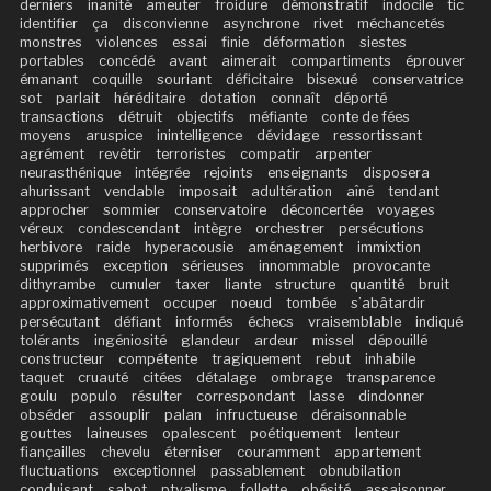
derniers
inanité
ameuter
froidure
démonstratif
indocile
tic
identifier
ça
disconvienne
asynchrone
rivet
méchancetés
monstres
violences
essai
finie
déformation
siestes
portables
concédé
avant
aimerait
compartiments
éprouver
émanant
coquille
souriant
déficitaire
bisexué
conservatrice
sot
parlait
héréditaire
dotation
connaît
déporté
transactions
détruit
objectifs
méfiante
conte de fées
moyens
aruspice
inintelligence
dévidage
ressortissant
agrément
revêtir
terroristes
compatir
arpenter
neurasthénique
intégrée
rejoints
enseignants
disposera
ahurissant
vendable
imposait
adultération
aîné
tendant
approcher
sommier
conservatoire
déconcertée
voyages
véreux
condescendant
intègre
orchestrer
persécutions
herbivore
raide
hyperacousie
aménagement
immixtion
supprimés
exception
sérieuses
innommable
provocante
dithyrambe
cumuler
taxer
liante
structure
quantité
bruit
approximativement
occuper
noeud
tombée
s’abâtardir
persécutant
défiant
informés
échecs
vraisemblable
indiqué
tolérants
ingéniosité
glandeur
ardeur
missel
dépouillé
constructeur
compétente
tragiquement
rebut
inhabile
taquet
cruauté
citées
détalage
ombrage
transparence
goulu
populo
résulter
correspondant
lasse
dindonner
obséder
assouplir
palan
infructueuse
déraisonnable
gouttes
laineuses
opalescent
poétiquement
lenteur
fiançailles
chevelu
éterniser
couramment
appartement
fluctuations
exceptionnel
passablement
obnubilation
conduisant
sabot
ptyalisme
follette
obésité
assaisonner