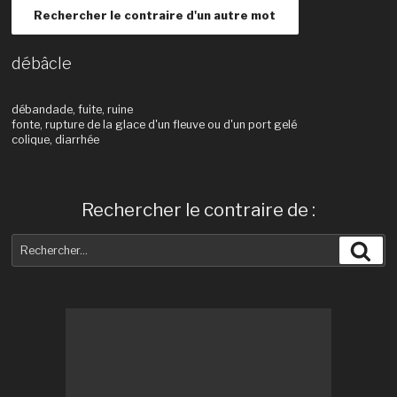
Rechercher le contraire d'un autre mot
débâcle
débandade, fuite, ruine
fonte, rupture de la glace d'un fleuve ou d'un port gelé
colique, diarrhée
Rechercher le contraire de :
Recherche
Rec
pour
: