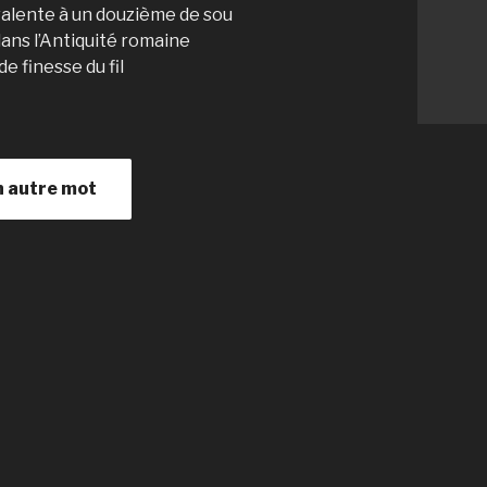
alente à un douzième de sou
dans l’Antiquité romaine
e finesse du fil
n autre mot