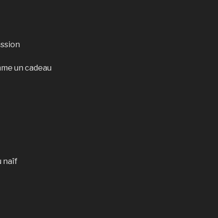
ussion
mme un cadeau
 naïf