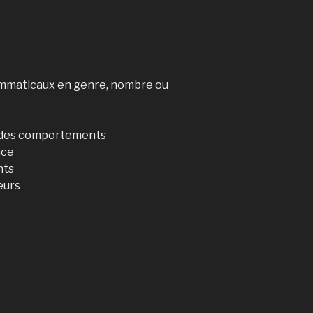
ammaticaux en genre, nombre ou
, des comportements
nce
nts
eurs