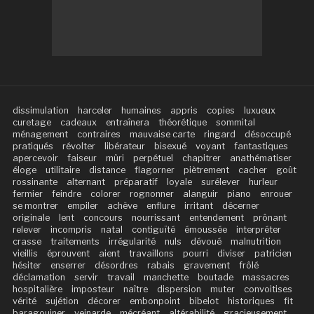
dissimulation
harceler
humaines
appris
copies
luxueux
curetage
cadeaux
entraînera
théorétique
sommital
ménagement
contraires
mauvaise carte
ringard
désoccupé
pratiqués
révolter
libérateur
bisexué
voyant
fantastiques
apercevoir
faiseur
mûri
perpétuel
chapitrer
anathématiser
éloge
utilitaire
distance
flagorner
piètrement
cacher
goût
rossinante
alternant
préparatif
loyale
surélever
hurleur
fermier
feindre
colorer
rognonner
alanguir
piano
enrouer
se montrer
empiler
achève
enflure
irritant
décerner
originale
lent
concours
nourrissant
entendement
prônant
relever
incompris
natal
contiguïté
émoussée
interpréter
crasse
traitements
irrégularité
nuls
dévoué
malnutrition
vieillis
éprouvent
aient
travaillons
pourri
diviser
patricien
hésiter
enserrer
désordres
rabais
gravement
frôlé
déclamation
servir
travail
manchette
boutade
massacres
hospitalière
imposteur
naître
dispersion
muter
convoitises
vérité
sujétion
décorer
embonpoint
bibelot
historiques
fit
baragouiner
veinarde
mécréant
altérabilité
gracieusement