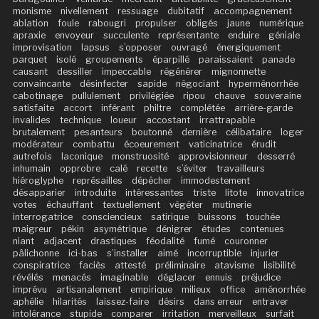
monisme
nivellement
ressuage
dubitatif
accompagnement
ablation
foule
rabougri
propulser
obligés
jaune
numérique
apraxie
envoyeur
succulente
représentante
enduire
géniale
improvisation
lapsus
s’opposer
ouvragé
énergiquement
parquet
isolé
groupements
éparpillé
paraissaient
panade
causant
dessiller
impeccable
régénérer
mignonnette
convaincante
désinfecter
sapide
négociant
hyperménorrhée
cabotinage
pullulement
privilégiée
ripou
chauve
souveraine
satisfaite
accort
inférant
philtre
complétée
arrière-garde
invalides
technique
loueur
accostant
irrattrapable
brutalement
pesanteurs
boutonné
dernière
célibataire
loger
modérateur
combattu
écoeurement
vaticinatrice
érudit
autrefois
laconique
monstruosité
approvisionneur
desserré
inhumain
opprobre
calé
recette
s’éviter
travailleurs
hiéroglyphe
représailles
dépêcher
immodestement
désapparier
introduite
intéressantes
triste
litote
innovatrice
votes
échauffant
textuellement
végéter
mutinerie
interrogatrice
consciencieux
satirique
buissons
touchée
maigreur
pékin
asymétrique
dénigrer
études
contenues
niant
adjacent
drastiques
féodalité
fumé
couronner
pâlichonne
ici-bas
s’installer
aimé
incorruptible
injurier
conspiratrice
faciès
attesté
préliminaire
atavisme
lisibilité
révélés
menacés
imaginable
déglacer
ennuis
préjudice
imprévu
artisanalement
empirique
milieux
office
aménorrhée
aphélie
hilarités
laissez-faire
désirs
dans erreur
entraver
intolérance
stupide
comparer
irritation
merveilleux
surfait