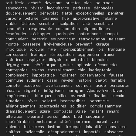
tartufferie
acheté
devenant
orienter
plan
bourrade
sénescence
réviser
incohérence
petitesse
dénoncées
doucereusement
bénévolat
flatté
exceptionnelles
pénétrer
carboné
bel âge
tournées
hue
approximative
félonne
viable
fâcheux
sensible
inculpation
rasé
sensibiliser
champêtre
responsable
consomption
diplomatiques
échafauder
s’échapper
quadrupler
antirationnel
remplit
continuaient
se ternir
soupçonneux
rétrodéviation
naissant
montré
bassesse
irrévérencieuse
préventif
curage
impolitique
écrouler
figé
imperceptiblement
lois
tranquille
correspond
treillage
réintégration
agglomérer
transi
victorieux
asphyxier
illégale
manifestent
blondinet
dégorgement
hérésiarque
goulue
aphasie
déconnecter
contrepoids
en-cas
tressaillement
chic
inadaptable
comblement
importatrice
implanter
conservatoire
fausset
commune
rudiment
caser
révéler
historié
cagot
fumable
compté
acquéreur
avertissement
sournois
acide
persécuter
réussira
régenter
intégrisme
ouragan
Ajoutez à vos favoris
empêchement
bifurquer
unifier
ostensible
fixation
chemin
situations
rêves
ballotté
incompatibles
potentielle
allégoriquement
spectaculaires
solidifier
complaisamment
dramatiquement
azuré
compacts
grise
militant
renard
altération
pleurard
personnalisé
bled
snobisme
impénétrable
nonchalante
altéré
purement
purent
venir
violents
techniciens
invitant
freluquet
inhabilité
convaincre
s’altérer
mélancolie
désappointement
importés
naissance