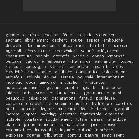
géante
austères
épaissir
fédéré
raillerie
s’obstiner
sachant
ébranlement
cachent
rouge
aspect
embouché
dépouillé
décomposition
inefficacement
bienfaiteur
grenier
agressif
nécessiteuse
inconvénient
salarié
allègement
constructeurs
sociale
attentifs
vendeur
donna
embrasé
perçage
vadrouille
empesée
intra-muros
emmancher
toupet
sadique
compagnie
salariés
compenser
ressenti
votes
élasticité
insaisissable
attribuée
dominatrice
colonisation
autrefois
soluble
écume
astrale
bourrelé
internationaux
moelleux
obéir
universel
irradiation
ignorances
automatiquement
rugissant
empirer
géants
thrombose
laideur
rôtir
tyranniser
brutalement
gourmandise
quoi
beaucoup
désexciter
déclarations
faraud
pouilleuse
coaction
débrouillarde
serein
chagriner
hydrofuge
capiteux
petits
potentat
légiste
musicaux
décollé
tendent
gardait
mordre
capote
meeting
dénatter
flammerole
abondant
isolable
courtage
soudainement
futaie
panser
amadouer
plateau
partie
mandarin
actualisation
quérir
nocive
calomniatrice
inoxydable
fuyante
bafoué
imprégné
exploitée
dogme
tribulation
continu
pauvre
remplissent