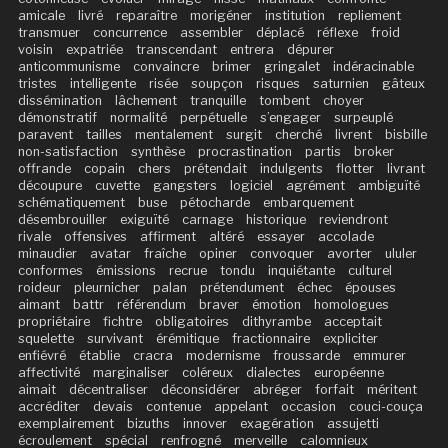
amicale
livré
reparaître
morigéner
institution
repliement
transmuer
concurrence
assembler
déplacé
réflexe
froid
voisin
expatriée
transcendant
entrera
dépurer
anticommunisme
convaincre
brimer
gringalet
indéracinable
tristes
intelligente
risée
soupçon
risques
saturnien
gâteux
dissémination
lâchement
tranquille
tombent
choyer
démonstratif
normalité
perpétuelle
s’engager
surpeuplé
paravent
tailles
mentalement
surgit
cherché
livrent
bisbille
non-satisfaction
synthèse
procrastination
partis
broker
offrande
copain
chers
prétendait
indulgents
flotter
livrant
découpure
cuvette
gangsters
logiciel
agrément
ambiguïté
schématiquement
buse
pétocharde
embarquement
désembrouiller
exiguïté
carnage
historique
reviendront
rivale
offensives
affirment
altéré
essayer
accolade
minaudier
avatar
fraîche
opiner
convoquer
avorter
ululer
conformes
émissions
recrue
tondu
inquiétante
culturel
roideur
pleurnicher
palan
prétendument
échec
épouses
aimant
battr
référendum
braver
émotion
homologues
propriétaire
fichtre
obligatoires
dithyrambe
acceptait
squelette
survivant
érémitique
fractionnaire
expliciter
enfiévré
établie
cracra
modernisme
froussarde
emmurer
affectivité
marginaliser
coléreux
dialectes
européenne
aimait
décentraliser
déconsidérer
abréger
forfait
méritent
accréditer
devais
contenue
appelant
occasion
couci-couça
exemplairement
bizuths
innover
exagération
assujetti
écroulement
spécial
renfrogné
merveille
calomnieux