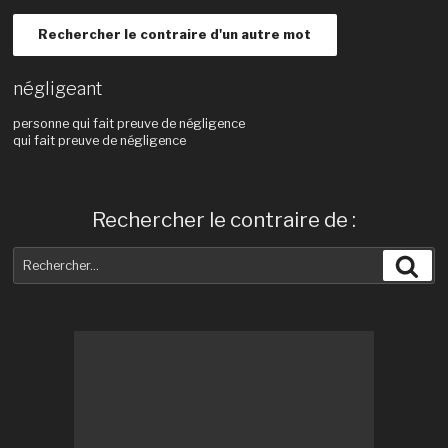
Rechercher le contraire d'un autre mot
négligeant
personne qui fait preuve de négligence
qui fait preuve de négligence
Rechercher le contraire de :
Recherche
Rec
pour
: