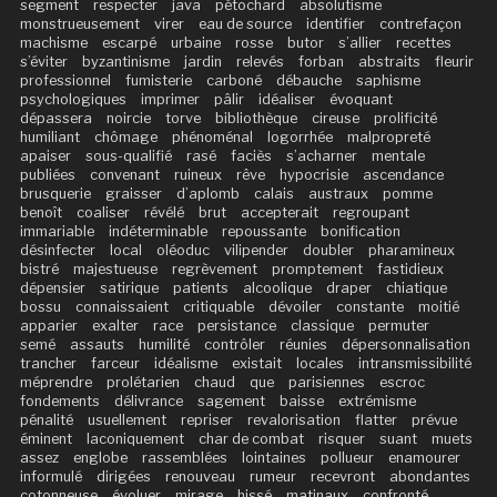
segment
respecter
java
pétochard
absolutisme
monstrueusement
virer
eau de source
identifier
contrefaçon
machisme
escarpé
urbaine
rosse
butor
s’allier
recettes
s’éviter
byzantinisme
jardin
relevés
forban
abstraits
fleurir
professionnel
fumisterie
carboné
débauche
saphisme
psychologiques
imprimer
pâlir
idéaliser
évoquant
dépassera
noircie
torve
bibliothèque
cireuse
prolificité
humiliant
chômage
phénoménal
logorrhée
malpropreté
apaiser
sous-qualifié
rasé
faciès
s’acharner
mentale
publiées
convenant
ruineux
rêve
hypocrisie
ascendance
brusquerie
graisser
d’aplomb
calais
austraux
pomme
benoît
coaliser
révélé
brut
accepterait
regroupant
immariable
indéterminable
repoussante
bonification
désinfecter
local
oléoduc
vilipender
doubler
pharamineux
bistré
majestueuse
regrèvement
promptement
fastidieux
dépensier
satirique
patients
alcoolique
draper
chiatique
bossu
connaissaient
critiquable
dévoiler
constante
moitié
apparier
exalter
race
persistance
classique
permuter
semé
assauts
humilité
contrôler
réunies
dépersonnalisation
trancher
farceur
idéalisme
existait
locales
intransmissibilité
méprendre
prolétarien
chaud
que
parisiennes
escroc
fondements
délivrance
sagement
baisse
extrémisme
pénalité
usuellement
repriser
revalorisation
flatter
prévue
éminent
laconiquement
char de combat
risquer
suant
muets
assez
englobe
rassemblées
lointaines
pollueur
enamourer
informulé
dirigées
renouveau
rumeur
recevront
abondantes
cotonneuse
évoluer
mirage
hissé
matinaux
confronté