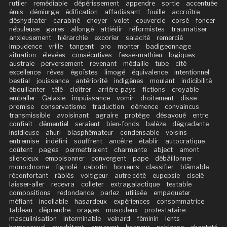
rutiler
remédiable
dépérissement
appendre
sortie
accentuée
émis
démiurge
édification
affadissant
fouille
accroître
déshydrater
carabiné
choyer
volet
couvercle
corsé
foncer
nébuleuse
gares
allongé
attiédir
réformistes
traumatiser
anxieusement
hiérarchie
excorier
salacité
remercié
impudence
vrille
tangent
pro
monter
badigeonnage
situation
élevées
consécutives
fesse-mathieu
logiques
australe
perversement
revenant
médaille
tube
cité
excellence
rêves
égoïstes
limogé
équivalence
intentionnel
bestial
jouissance
antériorité
indigènes
moulant
indicibilité
ébouillanter
télé
cloîtrer
arrière-pays
fictions
croyable
emballer
Galaxie
impuissance
vomir
droitement
disse
promise
conservatisme
traduction
démence
convaincus
transmissible
avoisinant
agraire
protège
désavoué
entre
confiait
démentiel
seraient
bien-fonds
balèze
dégradante
insidieuse
ahuri
blasphémateur
condensable
voisins
entremise
indéfini
souffrent
ancêtre
établir
autocratique
coûtent
pages
permettraient
charmante
abject
amont
silencieux
empoisonner
convergent
pape
débâillonner
monochrome
fignolé
cabotin
horreurs
classifier
blâmable
réconfortant
râblés
voltigeur
autre côté
eupepsie
ciselé
laisser-aller
recevra
colleter
extragalactique
testable
compositions
redondance
parlez
utilisée
empaqueter
méfiant
incollable
hasardeux
expériences
consommatrice
tableau
déprendre
orages
musculeux
protestataire
masculinisation
interminable
veinard
féminin
lents