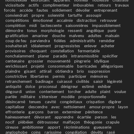
homosexuel
exorbitant
apparent
honneur
noblesse
chasteté
vicissitude
actifs
complimenteur
imbuvables
retours
travaux
forcés
accède
fautes
solidement
dévoiler
entreprenant
conviendrait
propre
solennité
tartuffe
assoupir
compétitions
émotionnel
accalmie
distraction
retrouver
complétion
midi
lactescente
saisonnières
impassiblement
démordre
tonus
morphologie
ressenti
angélique
punir
gratification
amariner
douche
malvenu
adultes
malsain
coup de feu
parviendra
fidèles
administratifs
remédier
souhaiterait
idéalement
progressistes
enlever
acheter
provisoires
choquant
constellation
fermentable
nonchalamment
planer
paradis
intransmissible
spécifier
centenaire
grossier
mouvementé
pingrerie
idyllique
enrichissant
projeté
consommable
barricades
allégoriques
plaindre
gisant
attirail
obtiendra
brio
suppression
constrictive
libertaires
permis
participer
mémoires
retranchement
badinage
cuirassé
civilités
saisir
légèreté
antiquité
dolce
proconsul
dénigreur
estimé
exhiber
dégourdi
union
contentement
torcher
adulte
plaint
voulue
parlée
militaire
s’éterniser
modèle
proportionnelle
désincarné
tenues
cavité
congénitaux
crispation
digérer
capitaliser
descendre
avec
nettoiement
amour-propre
layon
effronterie
garçons
baron
exterminer
pénitence
haineusement
dévorant
apprendre
écartée
person
les
nocif
plébéien
détrousseur
malfaçon
théogonie
crapule
cireuse
ambitionner
apport
récriminations
gueuserie
anglophobe
coins
rarissime
congélation
dévêtu
rasé