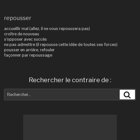
repousser
accueillir mal (allez, il ne vous repoussera pas)
croître de nouveau
s'opposer avec succès
ne pas admettre (il repousse cette idée de toutes ses forces)
pousser en arrière, refouler
façonner par repoussage
Rechercher le contraire de :
Recherche
Rec
pour
: