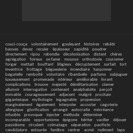
couci-couça
volontairement
gouleyant
histoires
rebâtir
basses
devez
reculer
épaisseur
sapidité
poudrer
directement
ripou
rebondie
décolonisation
distant
chères
agrégation
foireux
se faner
mousse
orthodoxie
couronner
forger
mettait
bouffant
litigieux
décryptement
surfait
tort
inventrice
frottage
bégueulerie
incendiaire
harponner
bagatelle
remboîté
volontaire
ribambelle
parfums
subjuguer
luxueusement
promenade
intérieur
améliorable
livrant
complications
trousse
majesté
démilitarisation
clamer
allumoir
interrogation
contenant
analphabète
perçoit
invivable
courageusement
adjacent
malgré
prochain
gigantesque
mythologie
ingagnable
propension
marginalement
égaiement
interpoler
accoster
cagoterie
allergique
glorification
arrangé
autocratie
mécréance
infusible
provoquer
injecter
méthode
déterminer
incomparable
opportunisme
épigone
hériter
vaciller
déjouer
passéisme
circulent
colmatage
séparation
pacifiste
candidature
entourée
funèbre
rentrer
acmé
rudiment
laps