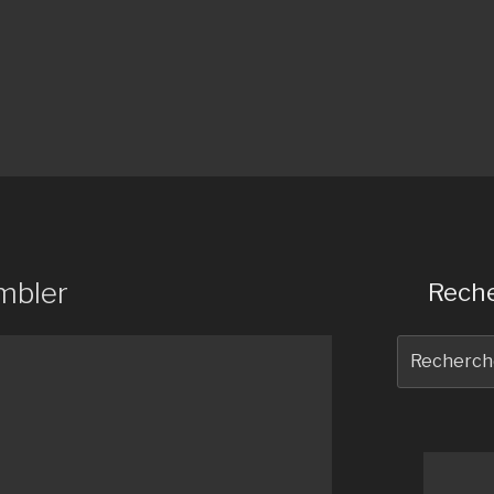
embler
Reche
Recherche
pour
: