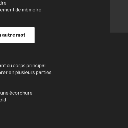
dre
ièrement de mémoire
n autre mot
nt du corps principal
rer en plusieurs parties
e
u une écorchure
roid