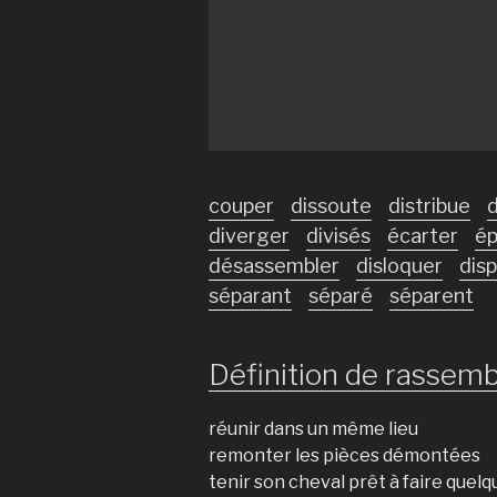
couper
dissoute
distribue
d
diverger
divisés
écarter
ép
désassembler
disloquer
dis
séparant
séparé
séparent
Définition de rassembl
réunir dans un même lieu
remonter les pièces démontées
tenir son cheval prêt à faire quel