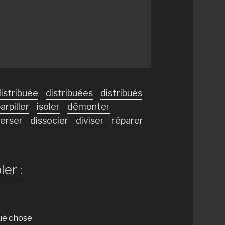
istribuée
distribuées
distribués
arpiller
isoler
démonter
perser
dissocier
diviser
réparer
er :
que chose