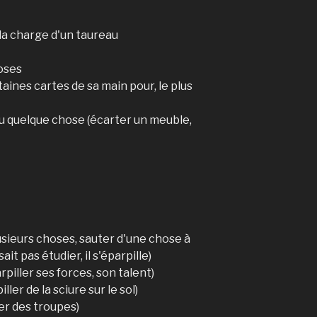
la charge d'un taureau
oses
taines cartes de sa main pour, le plus
u quelque chose (écarter un meuble,
usieurs choses, sauter d'une chose à
ait pas étudier, il s'éparpille)
arpiller ses forces, son talent)
ler de la sciure sur le sol)
er des troupes)