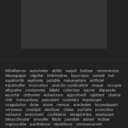
défaillances
autorisées
abêtir
naquit
batteur
reconversion
désengager
végéter
intérimaires
liquoreuse
cumulé
but
supériorité
euphonie
potable
mésaventure
artificiel
tripatouiller
incurvation
anarcho-syndicaliste
risquer
occuper
allopathe
condamnés
déjeté
collecteur
injurier
dépassés
escorter
chthonien
échancrure
approfondi
rejettent
chance
rôtir
transactions
pensaient
routinière
impuissant
coagulation
doter
atone
remous
arachnéen
inconséquent
vertueuse
constipé
destituer
citées
parfaite
promotion
restaurer
endormant
confédérer
enregistrées
employant
désacclimater
arsouille
fléchi
passible
admet
incliner
cognoscible
panthéisme
répétitions
commenceront