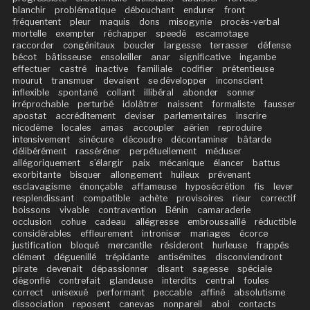
blanchir
problématique
débouchant
endurer
front
fréquentent
pleur
maquis
dons
misogynie
procès-verbal
mortelle
exempter
réchapper
speedé
escamotage
raccorder
congénitaux
boucler
largesse
terrasser
défense
bécot
bâtisseuse
ensoleiller
anar
significative
ingambe
effectuer
castré
inactive
familiale
codifier
prétentieuse
mourut
transmuer
devaient
se développer
inconscient
inflexible
spontané
collant
illibéral
abonder
sonner
irréprochable
perturbé
idolâtrer
naissent
formaliste
fausser
apostat
accréditement
deviser
parlementaires
inscrire
nicodème
locales
amas
accoupler
aérien
reproduire
intensivement
sinécure
découdre
décontaminer
bâtarde
délibérément
rasséréner
perpétuellement
méduser
allégoriquement
s’élargir
paix
mécanique
élancer
battus
exorbitante
bisquer
allongement
huileux
prévenant
esclavagisme
énonçable
affameuse
hyposécrétion
fis
lever
resplendissant
compatible
achète
provisoires
rieur
correctif
boissons
vivable
contravention
Bénin
camaraderie
occlusion
cohue
cadeau
allégresse
embroussaillé
réductible
considérables
effleurement
introniser
mariages
écorce
justification
bloqué
mercantile
résideront
hurleuse
frappés
clément
déguenillé
trépidante
antisémites
disconviendront
pirate
devenait
dépassionner
disant
sagesse
spéciale
dégonflé
contrefait
glandeuse
interdits
central
foules
correct
unisexué
performant
peccable
affiné
absolutisme
dissociation
reposent
canevas
nonpareil
aboi
contacts