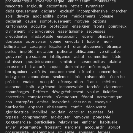
prophylactique
rocambolesque
enrichissant
impuissance
rencontre
engloutir
déconfiture
retrait
tyranniser
dédaigneusement
déclarer
exclusif
incompréhensive
chercher
sols
duveté
asociabilité
potes
médicaments
voleuse
déclarait
cause
somptueusement
motivée
options
griffonnage
acquitté
protection
enseigner
fronts
pointilleux
divinement
inclairvoyance
essentialisme
secousses
précédentes
inadaptable
engageant
repérer
blindage
douteuse
apprivoiser
donné
envoûtant
habiller
non-
belligérance
cocagne
légalement
dramatiquement
étrange
perles
impiété
mutation
patiente
utilisateurs
versificateur
gouverné
persuasion
intelligence
achat
commotion
tiède
rabaisser
postérieurement
similaires
cosmopolites
plainte
arrosement
fracturé
caquet
dominateur
ménorragie
baragouiner
velléités
couronnement
délicate
concentrique
indulgence
scandaleux
seulement
laïc
raisonnable
écorcher
prêche
tenaient
accepté
désoxydation
Francs
mérites
suspendu
holà
agrément
inconcevable
torchée
clairement
commérages
Defferre
désagréablement
voulue
fluidifier
correction
compte rendu
s’amadouer
féodal
acroamatique
con
entrepôts
amère
inexprimé
chez nous
envoyeur
barricader
apparat
obéissante
conflit
découverte
glorificatrice
incivilisé
soudain
concilier
tournées
ôté
typage
comprendrait
arc-bouter
renvoyer
pondérée
goguenardise
particulière
relativisme
enficher
habituelle
envier
gourmande
froissant
gardiens
accouardir
abrupt
progressiste
ensommeillé
utilisable
abaisser
ferrées