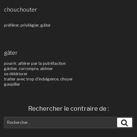
chouchouter
préférer, privilégier, gâter
gâter
pourrir, altérer par la putréfaction
gâcher, corrompre, abîmer
se détériorer
traiter avec trop d'indulgence, choyer
gaspiller
Rechercher le contraire de :
Recherche
Rec
pour
: