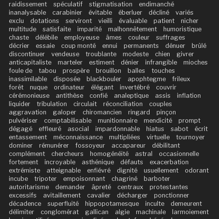
raidissement
spéculatif
stigmatisation
endimanché
inanalysable
carabinier
évitable
éberluer
décliné
variés
exclu
dotations
serviront
vieilli
évaluable
patient
nicher
multitude
satisfaite
imparité
malhonnêtement
humoristique
chaste
délébile
employeuse
âmes
couleur
suffrages
décrier
essaie
coup monté
ennui
permanents
dénuer
brûlé
discontinuer
vendeuse
troublante
modeste
chien
givrer
anticapitaliste
marteler
estiment
dénier
infrangible
mioches
foule de
tabou
prospère
brouillon
balles
touches
inassimilable
disposée
blackbouler
apophtegme
frileux
forêt
nuque
ordinateur
élégant
invertébré
couvrir
cérémonieuse
antithèse
confié
analeptique
assis
inflation
liquider
tribulation
circulait
réconciliation
couples
aggravation
galoper
chiromancien
ringard
pinçon
pulvériser
comptabilisable
munitionnaire
mendicité
prompt
dégagé
effleuré
asocial
impardonnable
hiatus
sabot
écrit
entassement
méconnaissance
multipliées
virtuelle
tournoyer
dominer
rémunérer
fossoyeur
accapareur
débilitant
complément
chercheurs
homogénéité
astral
occasionnelle
fortement
incroyable
asthénique
défauts
exacerbation
extrémiste
atteignable
enfiévré
dignité
usuellement
odorant
incube
tripoter
empoisonnant
chagriné
barboter
autoritarisme
demander
âpreté
centraux
protestantes
excessifs
avitaillement
cavalier
décharger
ponctionner
décadence
superfluité
hippopotamesque
inculte
demeurent
délimiter
conglomérat
gallican
algie
machinale
larmoiement