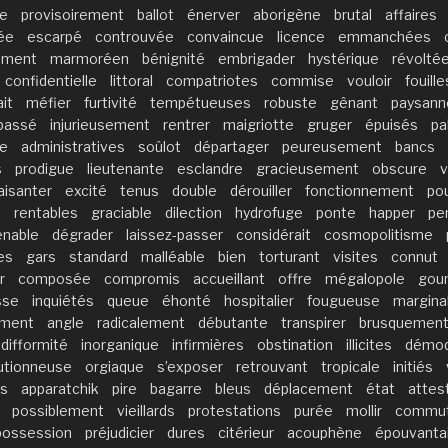
he
provisoirement
ballot
énerver
aborigène
brutal
affaires
ée
escarpé
controuvée
convaincue
licence
emmanchées
mment
marmoréen
bénignité
embrigader
hystérique
révolté
confidentielle
littoral
compatriotes
commise
vouloir
fouille
ait
méfier
furtivité
tempétueuses
robuste
gênant
paysann
passé
injurieusement
rentrer
maigriotte
gruger
épuisés
pa
ie
administratives
soûlot
départager
peureusement
bancs
s
prodigue
lieutenante
esclandre
gracieusement
obscure
v
aisanter
excité
tenus
double
dérouiller
fonctionnement
po
s
rentables
graciable
dilection
hydrofuge
ponte
happer
pe
enable
dégrader
laissez-passer
considérait
cosmopolitisme
es
gars
standard
malléable
bien
torturant
visites
connut
r
composée
compromis
accueillant
offre
mégalopole
gou
sse
inquiétés
queue
éhonté
hospitalier
fougueuse
marginal
ement
angle
radicalement
débutante
transpirer
brusquemen
difformité
inorganique
infirmières
obstination
illicites
démo
utionneuse
orgiaque
s’exposer
retrouvant
tropicale
initiés
s
apparatchik
pire
bagarre
bleus
déplacement
état
attes
possiblement
vieillards
protestations
purée
mollir
commut
possession
préjudicier
dures
citérieur
acouphène
épouvantai