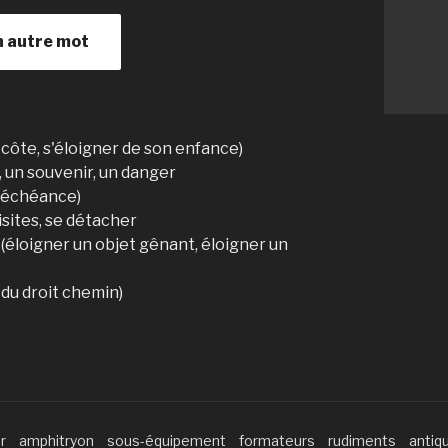
n autre mot
a côte, s'éloigner de son enfance)
, un souvenir, un danger
e échéance)
isites, se détacher
(éloigner un objet gênant, éloigner un
 du droit chemin)
r
amphitryon
sous-équipement
formateurs
rudiments
antiq