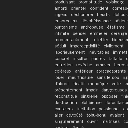
produisant
promptitude
voisinage
amorti
orienter
confident
corresp
ingénu
déshonorer
heurts
débous
ensorceleur
désobéissance
aérien
puritanisme
andropause
étatisme
intimité
penser
emmêler
dérange
momentanément
toiletter
hideus
séduit
imperceptibilité
civilement
laborieusement
inévitables
immett
concret
insulter
parités
taillade
entretien
revêche
amuser
bercea
coléreux
antérieur
abracadabrants
louer
meurtrissure
sans-le-sou
ri
d’abord
fricatif
monoïque
vote
e
présentement
impair
dangereuses
reconstitué
pingrerie
opposer
fini
destruction
plébéienne
défeuillaiso
cauteleux
incitation
passionnel
co
aller
dégoûté
tohu-bohu
avaient
singulièrement
ouvrir
maîtrises
co
exclure
fiancé