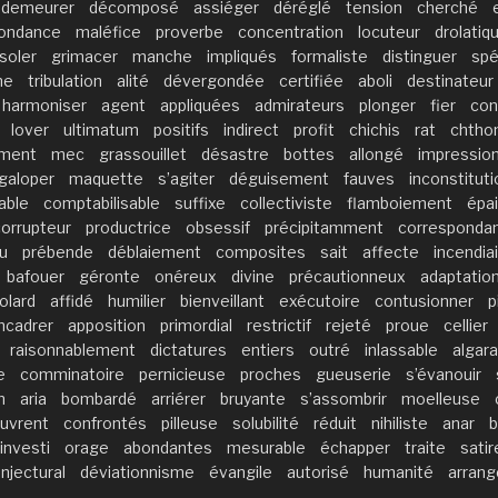
demeurer
décomposé
assiéger
déréglé
tension
cherché
ondance
maléfice
proverbe
concentration
locuteur
drolatiq
soler
grimacer
manche
impliqués
formaliste
distinguer
spé
ne
tribulation
alité
dévergondée
certifiée
aboli
destinateur
harmoniser
agent
appliquées
admirateurs
plonger
fier
con
lover
ultimatum
positifs
indirect
profit
chichis
rat
chtho
ement
mec
grassouillet
désastre
bottes
allongé
impressio
galoper
maquette
s’agiter
déguisement
fauves
inconstituti
able
comptabilisable
suffixe
collectiviste
flamboiement
épa
corrupteur
productrice
obsessif
précipitamment
corresponda
u
prébende
déblaiement
composites
sait
affecte
incendia
bafouer
géronte
onéreux
divine
précautionneux
adaptatio
golard
affidé
humilier
bienveillant
exécutoire
contusionner
p
ncadrer
apposition
primordial
restrictif
rejeté
proue
cellier
raisonnablement
dictatures
entiers
outré
inlassable
algar
e
comminatoire
pernicieuse
proches
gueuserie
s’évanouir
n
aria
bombardé
arriérer
bruyante
s’assombrir
moelleuse
uvrent
confrontés
pilleuse
solubilité
réduit
nihiliste
anar
b
investi
orage
abondantes
mesurable
échapper
traite
satir
njectural
déviationnisme
évangile
autorisé
humanité
arrang