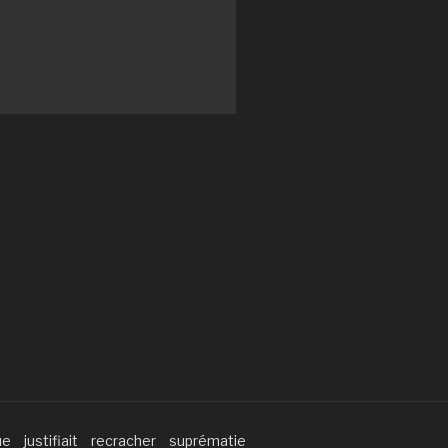
ue
justifiait
recracher
suprématie