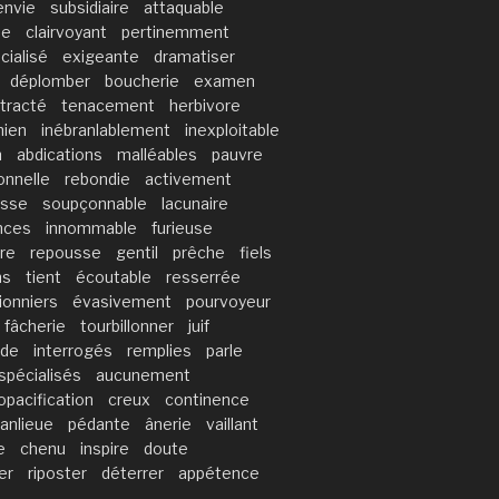
envie
subsidiaire
attaquable
ue
clairvoyant
pertinemment
cialisé
exigeante
dramatiser
déplomber
boucherie
examen
tracté
tenacement
herbivore
nien
inébranlablement
inexploitable
n
abdications
malléables
pauvre
onnelle
rebondie
activement
isse
soupçonnable
lacunaire
nces
innommable
furieuse
ire
repousse
gentil
prêche
fiels
ns
tient
écoutable
resserrée
ionniers
évasivement
pourvoyeur
fâcherie
tourbillonner
juif
ade
interrogés
remplies
parle
spécialisés
aucunement
opacification
creux
continence
anlieue
pédante
ânerie
vaillant
e
chenu
inspire
doute
er
riposter
déterrer
appétence