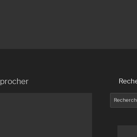
pprocher
Reche
Recherche
pour
: