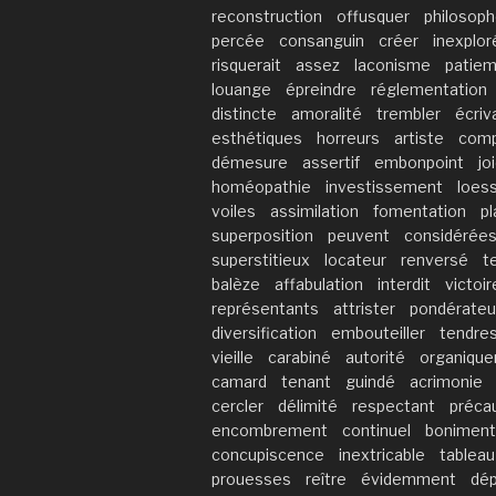
reconstruction
offusquer
philosop
percée
consanguin
créer
inexplor
risquerait
assez
laconisme
patie
louange
épreindre
réglementation
distincte
amoralité
trembler
écriv
esthétiques
horreurs
artiste
com
démesure
assertif
embonpoint
jo
homéopathie
investissement
loes
voiles
assimilation
fomentation
pl
superposition
peuvent
considérée
superstitieux
locateur
renversé
t
balèze
affabulation
interdit
victoir
représentants
attrister
pondérateu
diversification
embouteiller
tendre
vieille
carabiné
autorité
organiqu
camard
tenant
guindé
acrimonie
cercler
délimité
respectant
préca
encombrement
continuel
boniment
concupiscence
inextricable
tableau
prouesses
reître
évidemment
dé