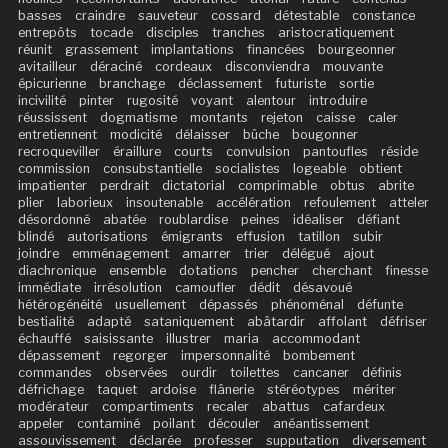
basses
craindre
sauveteur
cossard
détestable
constance
entrepôts
tocade
disciples
tranches
aristocratiquement
réunit
grassement
implantations
financées
bourgeonner
avitailleur
déraciné
cordeaux
disconviendra
mouvante
épicurienne
branchage
déclassement
futuriste
sortie
incivilité
pinter
rugosité
voyant
alentour
introduire
réussissent
dogmatisme
montants
rejeton
caisse
caler
entretiennent
modicité
délaisser
bûche
bougonner
recroqueviller
éraillure
courts
convulsion
pantoufles
réside
commission
consubstantielle
socialistes
logeable
obtient
impatienter
perdrait
dictatorial
comprimable
obtus
abrite
plier
laborieux
insoutenable
accélération
refoulement
atteler
désordonné
abatée
roublardise
peines
idéaliser
défiant
blindé
autorisations
émigrants
effusion
tatillon
subir
joindre
emménagement
amarrer
trier
délégué
ajout
diachronique
ensemble
dotations
pencher
cherchant
finesse
immédiate
irrésolution
camoufler
dédit
désavoué
hétérogénéité
usuellement
dépassés
phénoménal
défunte
bestialité
adapté
sataniquement
abâtardir
affolant
défriser
échauffé
saisissante
illustrer
maria
accommodant
dépassement
regorger
impersonnalité
bombement
commandes
observées
ourdir
toilettes
cancaner
définis
défrichage
taquet
ardoise
flânerie
stéréotypes
mériter
modérateur
compartiments
recaler
abattus
cafardeux
appeler
contaminé
poilant
découler
anéantissement
assouvissement
déclarée
professer
supputation
diversement