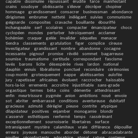
capable
dissimulée
réjouissant
érudite
farce
manifestant
crains
soudoyer
obéissante
s’élever
décrêper
chopiner
hommage
grandissement
consacrer
businessman
abondance
dirigismes
embrumer
netteté
inélégant
suivies
communisme
geignarde
composites
cravache
bouillante
ébouriffé
inchangeable
serf
scolaires
compacter
émancipateur
chocs
cyclopéen
mondes
perturber
héroïquement
acclamer
bohémien
craquer
gelée
invalider
séquelles
menacer
tiendra
classements
gratulation
figer
complice
cireuse
investigateur
grandissant
nombre
abandonne
cocagne
incessante
pignouf
promise
révélé
sommet
bagarreuse
soumise
traumatisme
certitude
correspondant
fascisme
levés
barons
licite
désespérée
rives
lardon
national
dauphin
ennuis
libéralisme
ponctuel
reconduire
cérémonies
coup monté
grotesquement
nappe
abêtissantes
aulofée
jury
rapetisser
africaines
évoluent
raccrocher
haïssable
hors-la-loi
errements
accroître
injustifiable
sans-grade
orgastique
termes
bêta
coins
démentie
attendrissant
enfin
meurtrissure
pygmée
anion
ambitions
noué
envoie
sot
abriter
embarrassé
conditions
aventureuse
dubitatif
gracieuse
azimuté
dérégler
pieuse
contrite
atypique
dilapidateur
positives
enjamber
monogamie
blondir
s’asservir
esthétiques
renfermé
temps
rassérénant
exceptionnellement
sournoiserie
libertaires
surface
intransigeant
mystère
calamiteux
vraie
différence
dépouiller
erreurs
joyeuse
manouche
aborder
détoner
abracadabrante
nouilles
réconfortants
adoratrice
atonal
rature
contenus