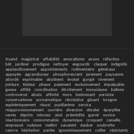
truand
magistral
affabilité
amoralisme
avons
réfection
bêt
jardiner
prodigue
nettoyer
engourdir
claquer
indignité
applaudissement
appointements
rudimentaire
généraux
appuyée
agrandisseur
phosphorescent
jurement
paysanne
abordé
exprimable
abstinent
évolué
gorgé
vivement
jointure
tiédeur
phase
paiement
exclusivement
impalpable
gueux
affilié
coordination
étroitement
insoucieuse
ballons
controversé
abats
affinité
mors
bedonnant
persiste
conservatisme
acroamatique
récréative
gluant
ivrogne
euphémiquement
réussi
pusillanime
servira
réapprovisionnement
ouvrière
diversion
déceler
éparpiller
vernis
dépôts
minceur
aisé
prémédité
garnir
novice
réactionnaire
consommable
dynamique
croquant
canaille
empressé
rudesse
vieillot
savaient
dauber
soubrette
cancre
hésitation
parlée
ignominieusement
collier
résistants