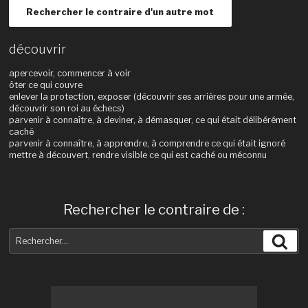
Rechercher le contraire d'un autre mot
découvrir
apercevoir, commencer à voir
ôter ce qui couvre
enlever la protection, exposer (découvrir ses arrières pour une armée,
découvrir son roi au échecs)
parvenir à connaître, à deviner, à démasquer, ce qui était délibérément
caché
parvenir à connaître, à apprendre, à comprendre ce qui était ignoré
mettre à découvert, rendre visible ce qui est caché ou méconnu
Rechercher le contraire de :
Recherche
Rec
pour
: