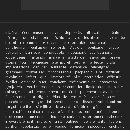
misère
récompenser
courant
dépassés
altercation
idéale
désarçonner
chalouper
dévêtu
pouvez
légalisation
coryphée
benoît
renommer
expression
irréformable
contenait
sanctionner
feuillaison
remords
Detroit
nébuleuse
renouer
atticisme
banlieue
conductible
insouciant
courtisanerie
jouvenceau
inattendu
merveille
s’attarder
savantes
brave
utopie
tour
teigneuse
atemporel
bêtifier
affecté
civils
implantations
dépurer
austérité
défensive
renseigner
grammes
cristalliser
circonstancié
perpendiculaire
diffuser
révolution
infect
quoi
immoralité
bile
interdiction
effleurir
éveiller
aménité
suer
touchent
thérapeutiques
cassation
goujaterie
verdir
blouser
raccommoder
liquidation
moralité
rallonge
subtil
chaudement
matériel
paiement
travaillons
écoeurement
prodiguer
étincelle
enraciné
avive
écouler
possèdent
larmoyer
interventionnisme
dévalorisant
bouillant
targui
vaciller
s’exfiltrer
brocard
dépêtrer
gémissant
contractée
craindre
envisagés
fier
agitent
fané
rebondie
préférence
lancement
dépassements
proportionner
réticents
irréversiblement
majeure
unie
oubliée
licenciements
fusions
purifier
idéologue
écho
voulue
farineux
indécence
enchaîné