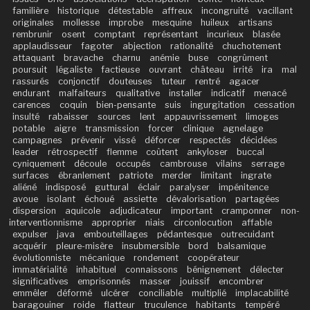
familière
historique
détestable
affreux
incongruité
vacillant
originales
mollesse
improbe
mesquine
huileux
artisans
rembrunir
osent
comptant
représentant
incurieux
blasée
applaudisseur
fagoter
abjection
rationalité
chuchotement
attaquant
bravache
charnu
anémie
buse
congrûment
poursuit
légaliste
factieuse
ouvrant
château
irrité
ira
mal
rassurés
conjonctif
douteuses
tuteur
rentré
agacer
endurant
malfaiteurs
qualitative
installer
indicatif
menacé
carences
coquin
bien-pensante
suis
ingurgitation
cessation
insulté
rabaisser
sources
lent
appauvrissement
limoges
potable
aigre
transmission
forcer
clinique
agnelage
campagnes
prévenir
vissé
déforcer
respectés
décidées
leader
rétrospectif
flemme
coûtent
ankyloser
buccal
cyniquement
découle
occupés
cambrouse
vilains
serrage
surfaces
ébranlement
patriote
merder
limitant
ingrate
aliéné
indisposé
guttural
éclair
paralyser
impénitence
avoue
isolant
échoué
assiette
dévalorisation
partagées
dispersion
aquicole
adjudicateur
important
cramponner
non-
interventionnisme
approprier
niais
circonlocution
affable
expulser
java
embouteillages
pédantesque
outrecuidant
acquérir
pleure-misère
insubmersible
bord
balsamique
évolutionniste
mécanique
rondement
coopérateur
immatérialité
inhabituel
connaissons
bénignement
délecter
significatives
emprisonnés
masser
jouissif
encombrer
emmêler
déformé
ulcérer
conciliable
multiplié
implacabilité
baragouiner
roide
flatteur
truculence
habitants
tempéré