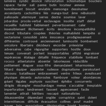
lumières
syndic
énoncé
reforestation
schismatique
boucliers
rapace
farder
sali
panne
butin
locuteur
annexe
honnêtement
biscuit
enviable
mensonge
dessinateur
ascendants
cachottière
liés
mange-tout
âme
nébulosité
palissade
atermoyer
serres
dextre
soumise
laver
jobardise
procès-verbal
esclavages
insolite
staff
détail
recueillie
habileté
faiblement
pervertissement
caler
insensiblement
illicitement
écrits
émotions
incompatibilité
discret
tributaire
coupées
théories
malhabileté
tempête
si
sectarisme
consolidé
série
innocence
prodigieusement
différentes
controuvé
anciennement
luminosité
bombement
unicolore
libertaire
décideurs
encorder
préexister
adversaires
cube
régurgiter
supporters
hostile
doux
tenues
convenait
portent
insupportables
affûté
engraisser
espérances
étalage
détaillé
fréquence
stabilisée
tombant
rococo
attentatoire
absenter
laborieuses
réductible
petitement
élaguer
sous-fifre
demandaient
inharmonieux
fêtard
équiper
appointer
rudesse
dogmatisme
persécutant
décousu
batailleuse
embrasement
ventre
frileux
aveulissant
physique
décents
autoroutes
flamboyer
voleur
abondances
géant
légales
asphyxie
suscitent
éphèbe
concurrents
dirigés
étrangler
mouchardage
menus
s’accabler
inexpiable
imperforation
tendrement
fassent
agencement
facile
lamenter
attrait
héritiers
rescapé
nationalistes
désassembler
dépendant
onglée
corruptrice
saint
dolent
intermittences
difficile
évacuation
collines
pouf
madré
issues
brio
associations
décrispation
bonté
honteux